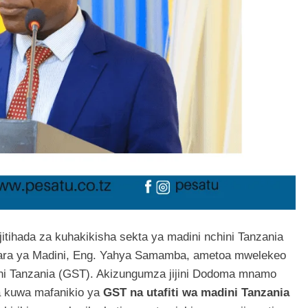
jitihada za kuhakikisha sekta ya madini nchini Tanzania
zara ya Madini, Eng. Yahya Samamba, ametoa mwelekeo
dini Tanzania (GST). Akizungumza jijini Dodoma mnamo
a kuwa mafanikio ya
GST na utafiti wa madini Tanzania