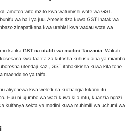
ali ametoa wito mzito kwa watumishi wote wa GST.
bunifu wa hali ya juu. Amesisitiza kuwa GST inatakiwa
ambazo zinapatikana kwa urahisi kwa wadau wote wa
imu katika
GST na utafiti wa madini Tanzania
. Wakati
osekana kwa taarifa za kutosha kuhusu aina ya miamba
uboresha utendaji kazi, GST itahakikisha kuwa kila tone
 ya maendeleo ya taifa.
mu aliyopewa kwa weledi na kuchangia kikamilifu
a. Huu ni ujumbe wa wazi kuwa kila mtu, kuanzia ngazi
ika kuifanya sekta ya madini kuwa muhimili wa uchumi wa
i