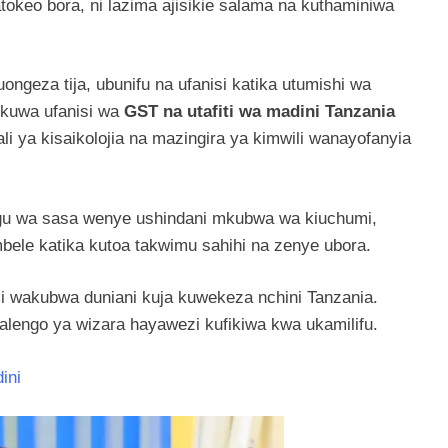
okeo bora, ni lazima ajisikie salama na kuthaminiwa
ngeza tija, ubunifu na ufanisi katika utumishi wa
kuwa ufanisi wa
GST na utafiti wa madini Tanzania
li ya kisaikolojia na mazingira ya kimwili wanayofanyia
gu wa sasa wenye ushindani mkubwa wa kiuchumi,
ele katika kutoa takwimu sahihi na zenye ubora.
 wakubwa duniani kuja kuwekeza nchini Tanzania.
alengo ya wizara hayawezi kufikiwa kwa ukamilifu.
ini