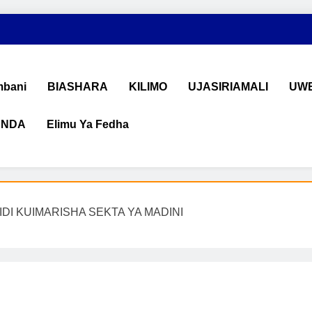
bani
BIASHARA
KILIMO
UJASIRIAMALI
UWE
ANDA
Elimu Ya Fedha
shara na Uchumi Tanzania
na ujasiriamali Tanzania. Pata taarifa mpya za biashara, uwekeza
IDI KUIMARISHA SEKTA YA MADINI