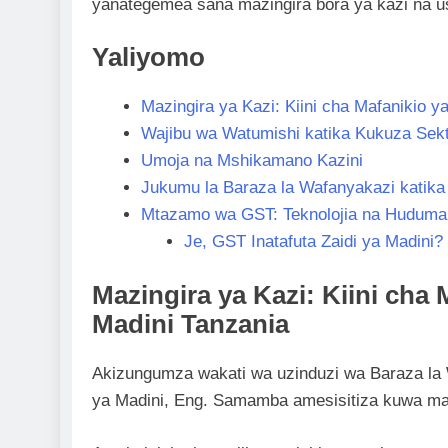
yanategemea sana mazingira bora ya kazi na us
Yaliyomo
Mazingira ya Kazi: Kiini cha Mafanikio y
Wajibu wa Watumishi katika Kukuza Sekt
Umoja na Mshikamano Kazini
Jukumu la Baraza la Wafanyakazi katik
Mtazamo wa GST: Teknolojia na Huduma
Je, GST Inatafuta Zaidi ya Madini?
Mazingira ya Kazi: Kiini cha 
Madini Tanzania
Akizungumza wakati wa uzinduzi wa Baraza la 
ya Madini, Eng. Samamba amesisitiza kuwa mazingi