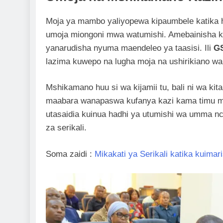
Moja ya mambo yaliyopewa kipaumbele katika 
umoja miongoni mwa watumishi. Amebainisha k
yanarudisha nyuma maendeleo ya taasisi. Ili
GS
lazima kuwepo na lugha moja na ushirikiano wa 
Mshikamano huu si wa kijamii tu, bali ni wa ki
maabara wanapaswa kufanya kazi kama timu 
utasaidia kuinua hadhi ya utumishi wa umma nc
za serikali.
Soma zaidi :
Mikakati ya Serikali katika kuimar