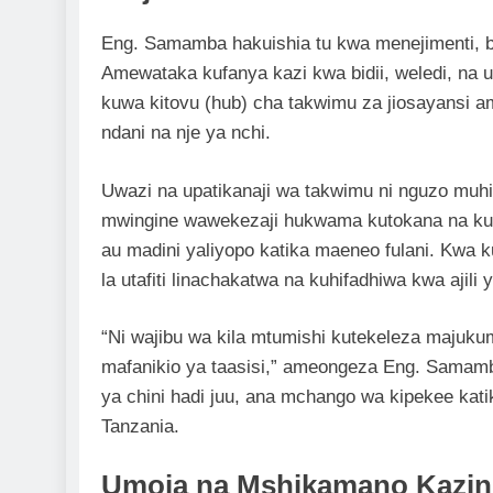
Eng. Samamba hakuishia tu kwa menejimenti, b
Amewataka kufanya kazi kwa bidii, weledi, na u
kuwa kitovu (hub) cha takwimu za jiosayansi 
ndani na nje ya nchi.
Uwazi na upatikanaji wa takwimu ni nguzo muh
mwingine wawekezaji hukwama kutokana na kuk
au madini yaliyopo katika maeneo fulani. Kwa k
la utafiti linachakatwa na kuhifadhiwa kwa ajili
“Ni wajibu wa kila mtumishi kutekeleza majuku
mafanikio ya taasisi,” ameongeza Eng. Samamb
ya chini hadi juu, ana mchango wa kipekee kat
Tanzania.
Umoja na Mshikamano Kazin