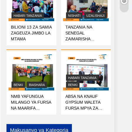
HABARI TANZANIA
NISHATI
UZALISHAJI
BILIONI 13 ZA SAMIA
TANZANIA NA
ZAGEUZA JIMBO LA
SENEGAL
MTAMA
ZAIMARISHA
USHIRIKIANO WA
NISHATI
HABARI TANZANIA
BENKI
BIASHARA
BENKI
NMB YAFUNGUA
ABSA NA KNAUF
MILANGO YA FURSA
GYPSUM WALETA
NA MAARIFA
FURSA MPYA ZA
NANENANE
MIKOPO
Makusanyo ya Kategoria