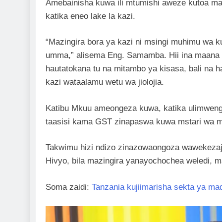
Amebainisha kuwa ili mtumishi aweze kutoa mat
katika eneo lake la kazi.
“Mazingira bora ya kazi ni msingi muhimu wa kuo
umma,” alisema Eng. Samamba. Hii ina maana 
hautatokana tu na mitambo ya kisasa, bali na ha
kazi wataalamu wetu wa jiolojia.
Katibu Mkuu ameongeza kuwa, katika ulimwen
taasisi kama GST zinapaswa kuwa mstari wa mb
Takwimu hizi ndizo zinazowaongoza wawekezaji
Hivyo, bila mazingira yanayochochea weledi, m
Soma zaidi:
Tanzania kujiimarisha sekta ya mad