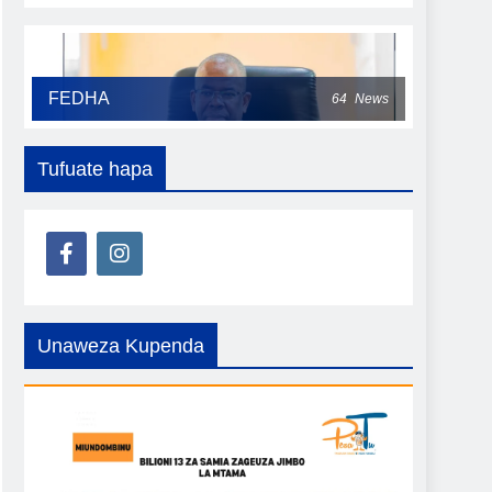
FEDHA
64
News
Tufuate hapa
Unaweza Kupenda