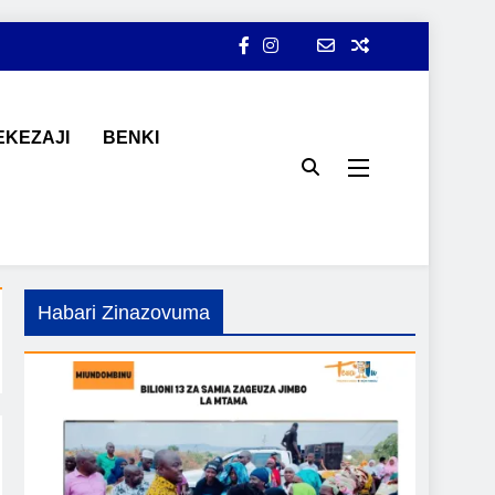
KEZAJI
BENKI
ji, ajira, kilimo, mitindo, na burudani kwa Kiswahili, pamoja na
Habari Zinazovuma