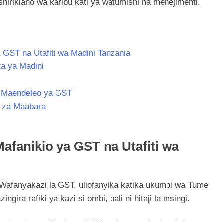
hirikiano wa karibu kati ya watumishi na menejimenti.
a GST na Utafiti wa Madini Tanzania
a ya Madini
a Maendeleo ya GST
 za Maabara
Mafanikio ya GST na Utafiti wa
Wafanyakazi la GST, uliofanyika katika ukumbi wa Tume
ra rafiki ya kazi si ombi, bali ni hitaji la msingi.