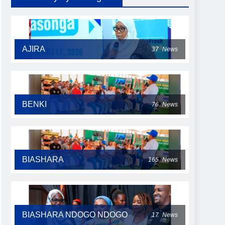
AJIRA
37
News
BENKI
76
News
BIASHARA
165
News
BIASHARA NDOGO NDOGO
17
News