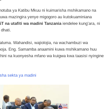
hotuba ya Katibu Mkuu ni kuimarisha mshikamano na
uwa mazingira yenye migogoro au kutokuaminiana
T na utafiti wa madini Tanzania
iendelee kung’ara, ni
dhati.
taaluma. Wahandisi, wajiolojia, na wachambuzi wa
moja. Eng. Samamba anaamini kuwa mshikamano huu
hini na kuonyesha mfano wa kuigwa kwa taasisi nyingine
isha sekta ya madini