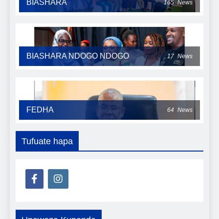
BIASHARA
165
News
BIASHARA NDOGO NDOGO
17
News
FEDHA
64
News
Tufuate hapa