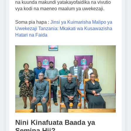
na kuunda makundi yatakayofaidika na vivutio
vya kodi na maeneo maalum ya uwekezaji.
Soma pia hapa :
Jinsi ya Kuimarisha Malipo ya
Uwekezaji Tanzania: Mkakati wa Kusawazisha
Hatari na Faida
Nini Kinafuata Baada ya
Semina Hii?