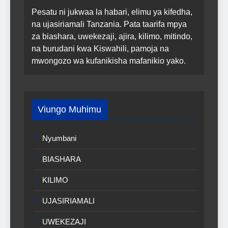
Pesatu ni jukwaa la habari, elimu ya kifedha,
na ujasiriamali Tanzania. Pata taarifa mpya
za biashara, uwekezaji, ajira, kilimo, mitindo,
na burudani kwa Kiswahili, pamoja na
mwongozo wa kufanikisha mafanikio yako.
Viungo Muhimu
Nyumbani
BIASHARA
KILIMO
UJASIRIAMALI
UWEKEZAJI