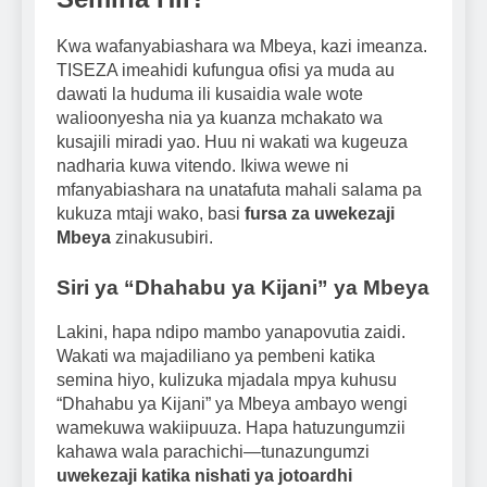
Kwa wafanyabiashara wa Mbeya, kazi imeanza.
TISEZA imeahidi kufungua ofisi ya muda au
dawati la huduma ili kusaidia wale wote
walioonyesha nia ya kuanza mchakato wa
kusajili miradi yao. Huu ni wakati wa kugeuza
nadharia kuwa vitendo. Ikiwa wewe ni
mfanyabiashara na unatafuta mahali salama pa
kukuza mtaji wako, basi
fursa za uwekezaji
Mbeya
zinakusubiri.
Siri ya “Dhahabu ya Kijani” ya Mbeya
Lakini, hapa ndipo mambo yanapovutia zaidi.
Wakati wa majadiliano ya pembeni katika
semina hiyo, kulizuka mjadala mpya kuhusu
“Dhahabu ya Kijani” ya Mbeya ambayo wengi
wamekuwa wakiipuuza. Hapa hatuzungumzii
kahawa wala parachichi—tunazungumzi
uwekezaji katika nishati ya jotoardhi