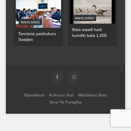
MAHOJIANO
MAHOJIANO
Bata wawili hadi
Tanzania yaishukuru
kumiliki bata 1,000
Sweden
Nyumbani
Kuhusu Sisi
Wasiliana Nasi
Sera Ya Faragha