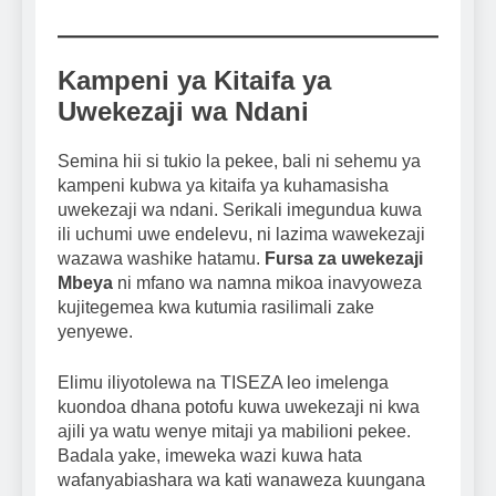
Kampeni ya Kitaifa ya
Uwekezaji wa Ndani
Semina hii si tukio la pekee, bali ni sehemu ya
kampeni kubwa ya kitaifa ya kuhamasisha
uwekezaji wa ndani. Serikali imegundua kuwa
ili uchumi uwe endelevu, ni lazima wawekezaji
wazawa washike hatamu.
Fursa za uwekezaji
Mbeya
ni mfano wa namna mikoa inavyoweza
kujitegemea kwa kutumia rasilimali zake
yenyewe.
Elimu iliyotolewa na TISEZA leo imelenga
kuondoa dhana potofu kuwa uwekezaji ni kwa
ajili ya watu wenye mitaji ya mabilioni pekee.
Badala yake, imeweka wazi kuwa hata
wafanyabiashara wa kati wanaweza kuungana