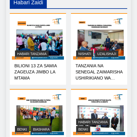
Habari Zaidi
HABARI TANZANIA
NISHATI
UZALISHAJI
BILIONI 13 ZA SAMIA
TANZANIA NA
ZAGEUZA JIMBO LA
SENEGAL ZAIMARISHA
MTAMA
USHIRIKIANO WA
NISHATI
HABARI TANZANIA
BENKI
BIASHARA
BENKI