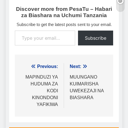
Discover more from PesaTu – Habari
za Biashara na Uchumi Tanzania
Subscribe to get the latest posts sent to your email.
Type your email…
Subscribe
Urambazaji
Previous:
Next:
wa
MAPINDUZI YA
MUUNGANO
HUDUMA ZA
KUIMARISHA
chapisho
KODI
UWEKEZAJI NA
KINONDONI
BIASHARA
YAFIKIWA