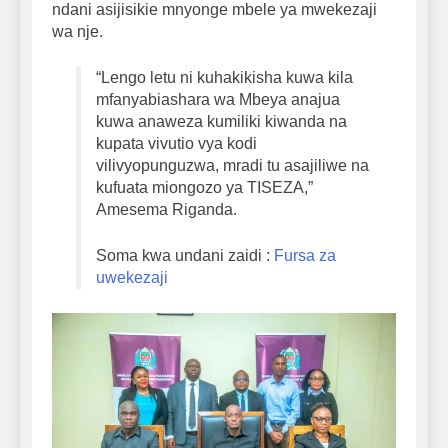
ndani asijisikie mnyonge mbele ya mwekezaji
wa nje.
“Lengo letu ni kuhakikisha kuwa kila
mfanyabiashara wa Mbeya anajua
kuwa anaweza kumiliki kiwanda na
kupata vivutio vya kodi
vilivyopunguzwa, mradi tu asajiliwe na
kufuata miongozo ya TISEZA,”
Amesema Riganda.
Soma kwa undani zaidi :
Fursa za
uwekezaji