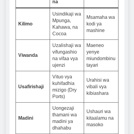
na
Usindikaji wa
Msamaha wa
Mpunga,
Kilimo
kodi ya
Kahawa, na
mashine
Cocoa
Uzalishaji wa
Maeneo
vifungashio
yenye
Viwanda
na vifaa vya
miundombinu
ujenzi
tayari
Vituo vya
Urahisi wa
kuhifadhia
Usafirishaji
vibali vya
mizigo (Dry
kibiashara
Ports)
Uongezaji
Ushauri wa
thamani wa
Madini
kitaalamu na
madini ya
masoko
dhahabu