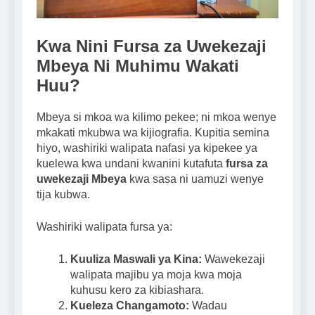
Kwa Nini Fursa za Uwekezaji
Mbeya Ni Muhimu Wakati
Huu?
Mbeya si mkoa wa kilimo pekee; ni mkoa wenye
mkakati mkubwa wa kijiografia. Kupitia semina
hiyo, washiriki walipata nafasi ya kipekee ya
kuelewa kwa undani kwanini kutafuta
fursa za
uwekezaji Mbeya
kwa sasa ni uamuzi wenye
tija kubwa.
Washiriki walipata fursa ya:
Kuuliza Maswali ya Kina:
Wawekezaji
walipata majibu ya moja kwa moja
kuhusu kero za kibiashara.
Kueleza Changamoto:
Wadau