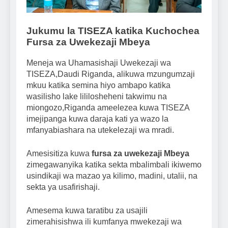
Jukumu la TISEZA katika Kuchochea
Fursa za Uwekezaji Mbeya
Meneja wa Uhamasishaji Uwekezaji wa
TISEZA,Daudi Riganda, alikuwa mzungumzaji
mkuu katika semina hiyo ambapo katika
wasilisho lake lililosheheni takwimu na
miongozo,Riganda ameelezea kuwa TISEZA
imejipanga kuwa daraja kati ya wazo la
mfanyabiashara na utekelezaji wa mradi.
Amesisitiza kuwa
fursa za uwekezaji Mbeya
zimegawanyika katika sekta mbalimbali ikiwemo
usindikaji wa mazao ya kilimo, madini, utalii, na
sekta ya usafirishaji.
Amesema kuwa taratibu za usajili
zimerahisishwa ili kumfanya mwekezaji wa