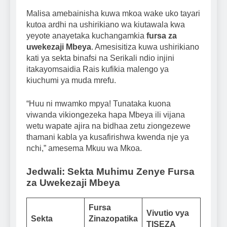
Malisa amebainisha kuwa mkoa wake uko tayari
kutoa ardhi na ushirikiano wa kiutawala kwa
yeyote anayetaka kuchangamkia
fursa za
uwekezaji Mbeya
. Amesisitiza kuwa ushirikiano
kati ya sekta binafsi na Serikali ndio injini
itakayomsaidia Rais kufikia malengo ya
kiuchumi ya muda mrefu.
“Huu ni mwamko mpya! Tunataka kuona
viwanda vikiongezeka hapa Mbeya ili vijana
wetu wapate ajira na bidhaa zetu ziongezewe
thamani kabla ya kusafirishwa kwenda nje ya
nchi,” amesema Mkuu wa Mkoa.
Jedwali: Sekta Muhimu Zenye Fursa
za Uwekezaji Mbeya
Fursa
Vivutio vya
Sekta
Zinazopatika
TISEZA