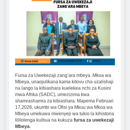
Fursa za Uwekezaji zang’ara mbeya .Mkoa wa
Mbeya, unaojulikana kama kitovu cha uzalishaji
na lango la kibiashara kuelekea nchi za Kusini
mwa Afrika (SADC), umezizima kwa
shamrashamra za kibiashara. Mapema Februari
17,2026, ukumbi wa Ofisi ya Mkuu wa Mkoa wa
Mbeya umekuwa mwenyeji wa tukio la kihistoria
lililolenga kuibua na kukuza
fursa za uwekezaji
Mbeya
.