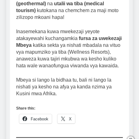
(geothermal)
na
utalii wa tiba (medical
tourism)
kutokana na chemchem za maji moto
zilizopo mkoani hapa!
Inasemekana kuwa mwekezaji yeyote
atakayewahi kuchangamkia
fursa za uwekezaji
Mbeya
katika sekta ya nishati mbadala na vituo
vya mapumziko ya tiba (Wellness Resorts),
anaweza kuwa tajiri mkubwa wa kesho kuliko
hata wale wanaofungua viwanda vya kawaida.
Mbeya si lango la bidhaa tu, bali ni lango la
nishati ya kesho na afya ya kanda nzima ya
Kusini mwa Afrika.
Share this:
Facebook
X