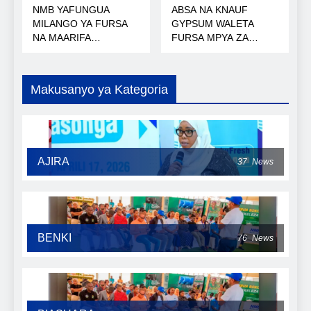
NMB YAFUNGUA
ABSA NA KNAUF
MILANGO YA FURSA
GYPSUM WALETA
NA MAARIFA
FURSA MPYA ZA
NANENANE
MIKOPO
Makusanyo ya Kategoria
AJIRA
37
News
BENKI
76
News