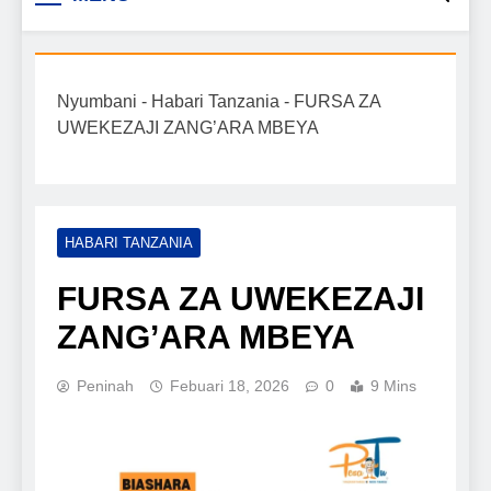
Biashara na Uchumi
taarifa mpya za biashara, uwekezaji, ajira,
kilimo, mitindo, na burudani kwa Kiswahili,
Tanzania
pamoja na mwongozo wa kufanikisha
Nyumbani
-
Habari Tanzania
-
FURSA ZA
mafanikio yako.
UWEKEZAJI ZANG’ARA MBEYA
HABARI TANZANIA
FURSA ZA UWEKEZAJI
ZANG’ARA MBEYA
Peninah
Febuari 18, 2026
0
9 Mins