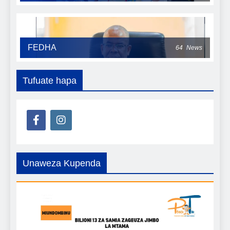
FEDHA
64
News
Tufuate hapa
Unaweza Kupenda