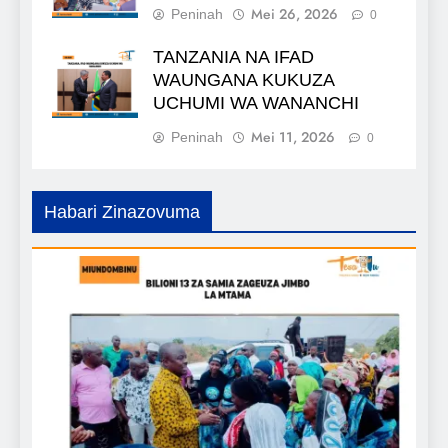
Mei 26, 2026
Peninah
0
TANZANIA NA IFAD
WAUNGANA KUKUZA
UCHUMI WA WANANCHI
Mei 11, 2026
Peninah
0
Habari Zinazovuma