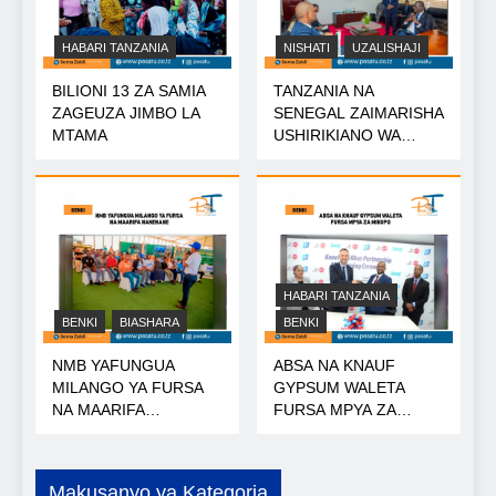
HABARI TANZANIA
NISHATI
UZALISHAJI
BILIONI 13 ZA SAMIA
TANZANIA NA
ZAGEUZA JIMBO LA
SENEGAL ZAIMARISHA
MTAMA
USHIRIKIANO WA
NISHATI
HABARI TANZANIA
BENKI
BIASHARA
BENKI
NMB YAFUNGUA
ABSA NA KNAUF
MILANGO YA FURSA
GYPSUM WALETA
NA MAARIFA
FURSA MPYA ZA
NANENANE
MIKOPO
Makusanyo ya Kategoria