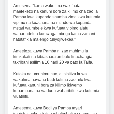
Amesema “kama wakulima wakifuata
maelekezo na kanuni bora za kilimo cha zao la
Pamba kwa kupanda shamba zima kwa kutumia
vipimo na kuachana na mtindo wa kupanda
mstari wa mbele kwa kufuata vipimo alafu
wanaendelea kumwaga mbegu kama zamani
hatutafikia malengo tuliyojiwekea.”
Ameeleza kuwa Pamba ni zao muhimu la
kimkakati na kibiashara ambalo linachangia
takribani asilimia 10 hadi 20 ya pato la Taifa.
Kutoka na umuhimu huo, alisisitiza kuwa
wakulima hawana budi kulima zao hilo kwa
kufuata kanuni bora za kilimo ikiwemo
kupambana na wadudu waharibifu kwa kutumia
viuatilifu.
Amesema kuwa Bodi ya Pamba tayari
imeishachukua hatua mbalimbali ya namna ya