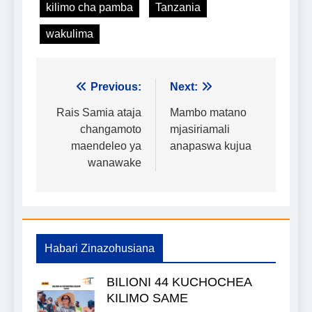
kilimo cha pamba
Tanzania
wakulima
Urambazaji
Previous:
Next:
wa
Rais Samia ataja
Mambo matano
changamoto
mjasiriamali
chapisho
maendeleo ya
anapaswa kujua
wanawake
Habari Zinazohusiana
BILIONI 44 KUCHOCHEA
KILIMO SAME