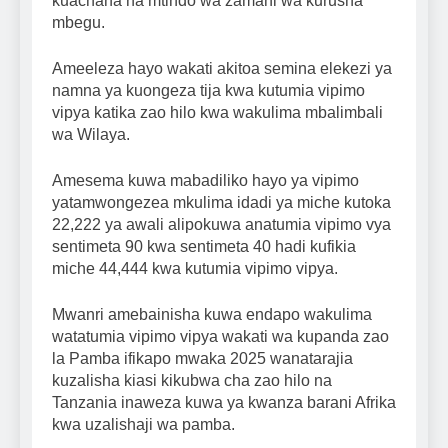
kuachana na mtindo wa zamani wa kurusha
mbegu.
Ameeleza hayo wakati akitoa semina elekezi ya
namna ya kuongeza tija kwa kutumia vipimo
vipya katika zao hilo kwa wakulima mbalimbali
wa Wilaya.
Amesema kuwa mabadiliko hayo ya vipimo
yatamwongezea mkulima idadi ya miche kutoka
22,222 ya awali alipokuwa anatumia vipimo vya
sentimeta 90 kwa sentimeta 40 hadi kufikia
miche 44,444 kwa kutumia vipimo vipya.
Mwanri amebainisha kuwa endapo wakulima
watatumia vipimo vipya wakati wa kupanda zao
la Pamba ifikapo mwaka 2025 wanatarajia
kuzalisha kiasi kikubwa cha zao hilo na
Tanzania inaweza kuwa ya kwanza barani Afrika
kwa uzalishaji wa pamba.