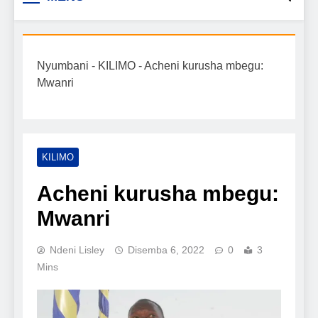
Biashara na Uchumi
taarifa mpya za biashara, uwekezaji, ajira,
kilimo, mitindo, na burudani kwa Kiswahili,
Tanzania
pamoja na mwongozo wa kufanikisha
Nyumbani
-
KILIMO
-
Acheni kurusha mbegu:
mafanikio yako.
Mwanri
KILIMO
Acheni kurusha mbegu:
Mwanri
Ndeni Lisley
Disemba 6, 2022
0
3
Mins