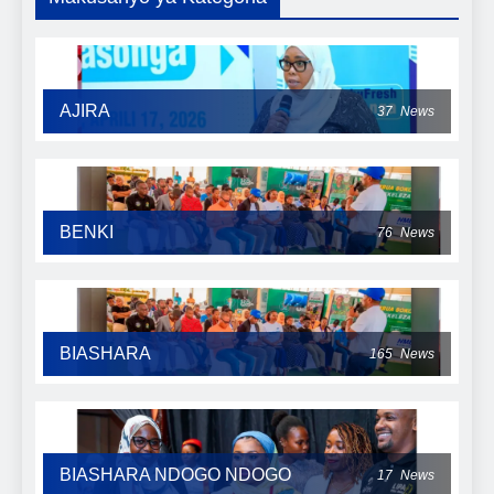
AJIRA
37
News
BENKI
76
News
BIASHARA
165
News
BIASHARA NDOGO NDOGO
17
News