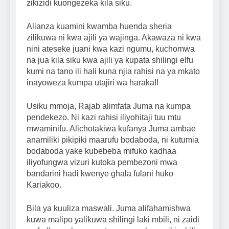
zikizidi kuongezeka kila siku.
Alianza kuamini kwamba huenda sheria
zilikuwa ni kwa ajili ya wajinga. Akawaza ni kwa
nini ateseke juani kwa kazi ngumu, kuchomwa
na jua kila siku kwa ajili ya kupata shilingi elfu
kumi na tano ili hali kuna njia rahisi na ya mkato
inayoweza kumpa utajiri wa haraka!!
Usiku mmoja, Rajab alimfata Juma na kumpa
pendekezo. Ni kazi rahisi iliyohitaji tuu mtu
mwaminifu. Alichotakiwa kufanya Juma ambae
anamiliki pikipiki maarufu bodaboda, ni kutumia
bodaboda yake kubebeba mifuko kadhaa
iliyofungwa vizuri kutoka pembezoni mwa
bandarini hadi kwenye ghala fulani huko
Kariakoo.
Bila ya kuuliza maswali. Juma alifahamishwa
kuwa malipo yalikuwa shilingi laki mbili, ni zaidi