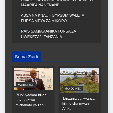
MAARIFA NANENANE
ABSA NA KNAUF GYPSUM WALETA
FURSA MPYA ZA MIKOPO
RAIS SAMIA AANIKA FURSA ZA
UWEKEZAJI TANZANIA
Soma Zaidi
MAHOJIANO
MAHOJIANO
PPAA yaokoa bilioni
Tanzania ya kwanza
567.6 katika
kilimo cha mwani
michakato ya zabuni
Afrika
za umma