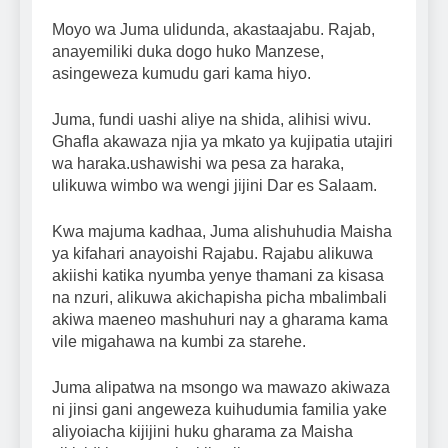
Moyo wa Juma ulidunda, akastaajabu. Rajab,
anayemiliki duka dogo huko Manzese,
asingeweza kumudu gari kama hiyo.
Juma, fundi uashi aliye na shida, alihisi wivu.
Ghafla akawaza njia ya mkato ya kujipatia utajiri
wa haraka.ushawishi wa pesa za haraka,
ulikuwa wimbo wa wengi jijini Dar es Salaam.
Kwa majuma kadhaa, Juma alishuhudia Maisha
ya kifahari anayoishi Rajabu. Rajabu alikuwa
akiishi katika nyumba yenye thamani za kisasa
na nzuri, alikuwa akichapisha picha mbalimbali
akiwa maeneo mashuhuri nay a gharama kama
vile migahawa na kumbi za starehe.
Juma alipatwa na msongo wa mawazo akiwaza
ni jinsi gani angeweza kuihudumia familia yake
aliyoiacha kijijini huku gharama za Maisha