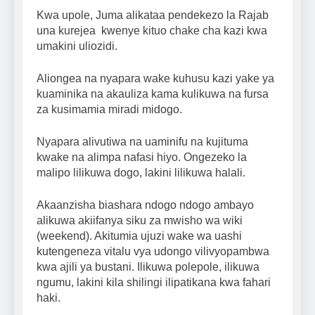
Kwa upole, Juma alikataa pendekezo la Rajab
una kurejea kwenye kituo chake cha kazi kwa
umakini uliozidi.
Aliongea na nyapara wake kuhusu kazi yake ya
kuaminika na akauliza kama kulikuwa na fursa
za kusimamia miradi midogo.
Nyapara alivutiwa na uaminifu na kujituma
kwake na alimpa nafasi hiyo. Ongezeko la
malipo lilikuwa dogo, lakini lilikuwa halali.
Akaanzisha biashara ndogo ndogo ambayo
alikuwa akiifanya siku za mwisho wa wiki
(weekend). Akitumia ujuzi wake wa uashi
kutengeneza vitalu vya udongo vilivyopambwa
kwa ajili ya bustani. Ilikuwa polepole, ilikuwa
ngumu, lakini kila shilingi ilipatikana kwa fahari
haki.