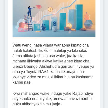
Watu wengi hasa vijana wanaona kipato cha
halali hakitoshi kukidhi mahitaji ya kila siku.
Juma alifuta jasho la uso wake, jua kali la
mchana likiwaka akiwa katika eneo kituo cha
ujenzi Ubungo. Alishuhudia gari zuri, nyeupe ya
aina ya Toyota RAV4 kama ile anayoiona
kwenye video za muziki ikikaribia na kusimama
karibu nae.
Kwa mshangao wake, ndugu yake Rajab ndiye
aliyeshuka ndani yake, amevaa mavazi nadhifu
huku akibonyeza simu janja.