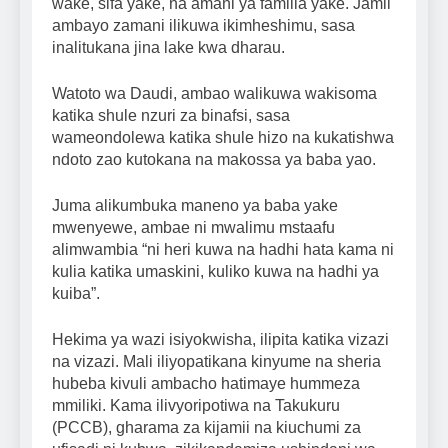
wake, sifa yake, na amani ya familia yake. Jamii
ambayo zamani ilikuwa ikimheshimu, sasa
inalitukana jina lake kwa dharau.
Watoto wa Daudi, ambao walikuwa wakisoma
katika shule nzuri za binafsi, sasa
wameondolewa katika shule hizo na kukatishwa
ndoto zao kutokana na makossa ya baba yao.
Juma alikumbuka maneno ya baba yake
mwenyewe, ambae ni mwalimu mstaafu
alimwambia “ni heri kuwa na hadhi hata kama ni
kulia katika umaskini, kuliko kuwa na hadhi ya
kuiba”.
Hekima ya wazi isiyokwisha, ilipita katika vizazi
na vizazi. Mali iliyopatikana kinyume na sheria
hubeba kivuli ambacho hatimaye hummeza
mmiliki. Kama ilivyoripotiwa na Takukuru
(PCCB), gharama za kijamii na kiuchumi za