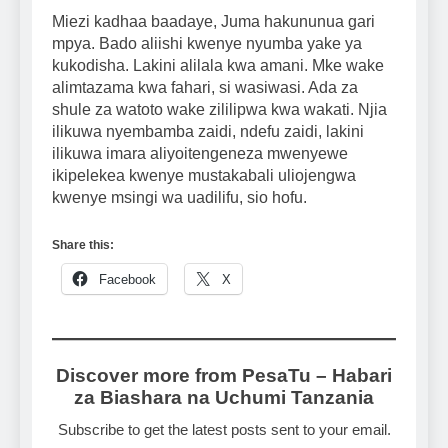
Miezi kadhaa baadaye, Juma hakununua gari
mpya. Bado aliishi kwenye nyumba yake ya
kukodisha. Lakini alilala kwa amani. Mke wake
alimtazama kwa fahari, si wasiwasi. Ada za
shule za watoto wake zililipwa kwa wakati. Njia
ilikuwa nyembamba zaidi, ndefu zaidi, lakini
ilikuwa imara aliyoitengeneza mwenyewe
ikipelekea kwenye mustakabali uliojengwa
kwenye msingi wa uadilifu, sio hofu.
Share this:
Facebook
X
Discover more from PesaTu – Habari
za Biashara na Uchumi Tanzania
Subscribe to get the latest posts sent to your email.