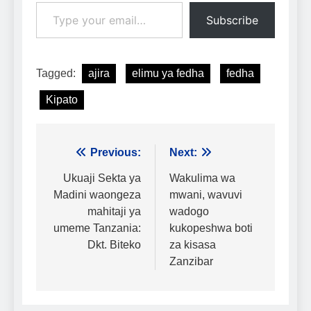
Type your email…
Subscribe
Tagged:
ajira
elimu ya fedha
fedha
Kipato
Urambazaji
Previous:
Next:
wa
Ukuaji Sekta ya
Wakulima wa
Madini waongeza
mwani, wavuvi
chapisho
mahitaji ya
wadogo
umeme Tanzania:
kukopeshwa boti
Dkt. Biteko
za kisasa
Zanzibar