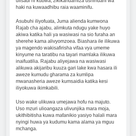
ufisadi ni kubwa, zikikandamiza ushindani wa
haki na kuwaadhibu raia waaminifu.
Asubuhi iliyofuata, Juma alienda kumwona
Rajab cha ajabu, alimkuta ndugu yake huyo
akiwa katika hali ya wasiwasi na sio furaha an
sherehe kama alivyomzoea. Biashara ile ilikuwa
ya magendo wakisafirisha vifaa vya umeme
kinyume na taratibu na tayari mamlaka ilikuwa
inaifuatilia. Rajabu aliyejawa na wasiwasi
alikuwa akijaribu kuuza gari lake kwa hasara ili
aweze kumudu gharama za kumlipa
mwanasheria aweze kumsaidia katika kesi
iliyokuwa ikimkabili.
Uso wake ulikuwa umejawa hofu na majuto.
Uso mzuri ulioangaza ulivunjika mara moja,
ukithibitisha kuwa mafanikio yasiyo halali mara
nyingi huwa ya kudumu kama alama ya mguu
mchanga.