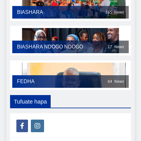
BIASHARA
165
News
BIASHARA NDOGO NDOGO
17
News
FEDHA
64
News
Tufuate hapa