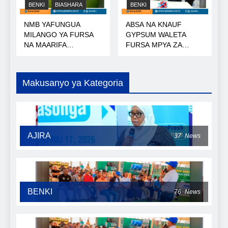
BENKI
BIASHARA
BENKI
NMB YAFUNGUA
ABSA NA KNAUF
MILANGO YA FURSA
GYPSUM WALETA
NA MAARIFA
FURSA MPYA ZA
NANENANE
MIKOPO
Makusanyo ya Kategoria
AJIRA
37
News
BENKI
76
News