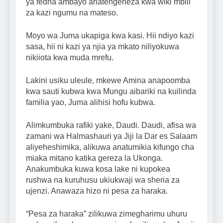
ya fedha ambayo anatengeneza kwa wiki mbili
za kazi ngumu na mateso.
Moyo wa Juma ukapiga kwa kasi. Hii ndiyo kazi
sasa, hii ni kazi ya njia ya mkato niliyokuwa
nikiiota kwa muda mrefu.
Lakini usiku uleule, mkewe Amina anapoomba
kwa sauti kubwa kwa Mungu aibariki na kuilinda
familia yao, Juma alihisi hofu kubwa.
Alimkumbuka rafiki yake, Daudi. Daudi, afisa wa
zamani wa Halmashauri ya Jiji la Dar es Salaam
aliyeheshimika, alikuwa anatumikia kifungo cha
miaka mitano katika gereza la Ukonga.
Anakumbuka kuwa kosa lake ni kupokea
rushwa na kuruhusu ukiukwaji wa sheria za
ujenzi. Anawaza hizo ni pesa za haraka.
“Pesa za haraka” zilikuwa zimegharimu uhuru