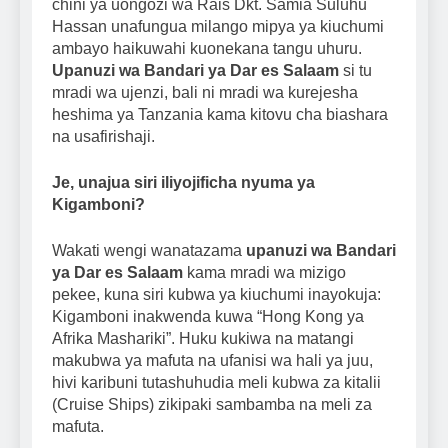
chini ya uongozi wa Rais Dkt. Samia Suluhu
Hassan unafungua milango mipya ya kiuchumi
ambayo haikuwahi kuonekana tangu uhuru.
Upanuzi wa Bandari ya Dar es Salaam
si tu
mradi wa ujenzi, bali ni mradi wa kurejesha
heshima ya Tanzania kama kitovu cha biashara
na usafirishaji.
Je, unajua siri iliyojificha nyuma ya
Kigamboni?
Wakati wengi wanatazama
upanuzi wa Bandari
ya Dar es Salaam
kama mradi wa mizigo
pekee, kuna siri kubwa ya kiuchumi inayokuja:
Kigamboni inakwenda kuwa “Hong Kong ya
Afrika Mashariki”. Huku kukiwa na matangi
makubwa ya mafuta na ufanisi wa hali ya juu,
hivi karibuni tutashuhudia meli kubwa za kitalii
(Cruise Ships) zikipaki sambamba na meli za
mafuta.