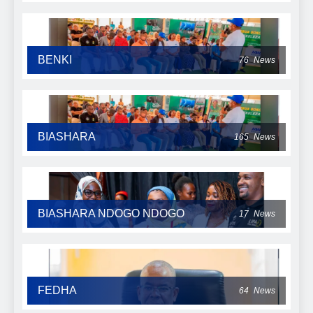
BENKI
76
News
BIASHARA
165
News
BIASHARA NDOGO NDOGO
17
News
FEDHA
64
News