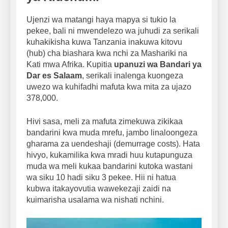
Ujenzi wa matangi haya mapya si tukio la
pekee, bali ni mwendelezo wa juhudi za serikali
kuhakikisha kuwa Tanzania inakuwa kitovu
(hub) cha biashara kwa nchi za Mashariki na
Kati mwa Afrika. Kupitia
upanuzi wa Bandari ya
Dar es Salaam
, serikali inalenga kuongeza
uwezo wa kuhifadhi mafuta kwa mita za ujazo
378,000.
Hivi sasa, meli za mafuta zimekuwa zikikaa
bandarini kwa muda mrefu, jambo linaloongeza
gharama za uendeshaji (demurrage costs). Hata
hivyo, kukamilika kwa mradi huu kutapunguza
muda wa meli kukaa bandarini kutoka wastani
wa siku 10 hadi siku 3 pekee. Hii ni hatua
kubwa itakayovutia wawekezaji zaidi na
kuimarisha usalama wa nishati nchini.