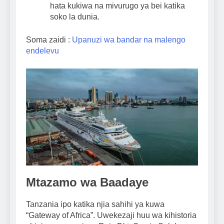
hata kukiwa na mivurugo ya bei katika
soko la dunia.
Soma zaidi :
Upanuzi wa bandar na malengo
endelevu
Mtazamo wa Baadaye
Tanzania ipo katika njia sahihi ya kuwa
“Gateway of Africa”. Uwekezaji huu wa kihistoria