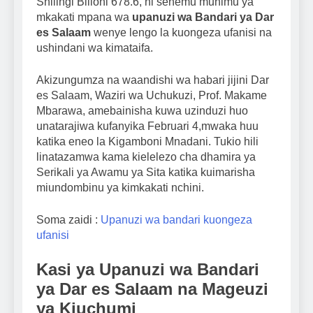
Shilingi Bilioni 678.6, ni sehemu muhimu ya
mkakati mpana wa
upanuzi wa Bandari ya Dar
es Salaam
wenye lengo la kuongeza ufanisi na
ushindani wa kimataifa.
Akizungumza na waandishi wa habari jijini Dar
es Salaam, Waziri wa Uchukuzi, Prof. Makame
Mbarawa, amebainisha kuwa uzinduzi huo
unatarajiwa kufanyika Februari 4,mwaka huu
katika eneo la Kigamboni Mnadani. Tukio hili
linatazamwa kama kielelezo cha dhamira ya
Serikali ya Awamu ya Sita katika kuimarisha
miundombinu ya kimkakati nchini.
Soma zaidi :
Upanuzi wa bandari kuongeza
ufanisi
Kasi ya Upanuzi wa Bandari
ya Dar es Salaam na Mageuzi
ya Kiuchumi