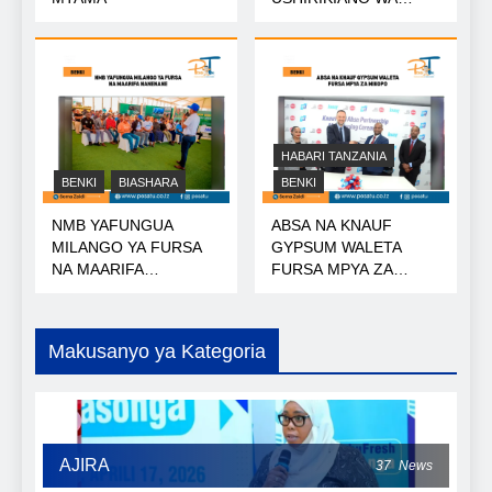
NISHATI
HABARI TANZANIA
BENKI
BIASHARA
BENKI
NMB YAFUNGUA
ABSA NA KNAUF
MILANGO YA FURSA
GYPSUM WALETA
NA MAARIFA
FURSA MPYA ZA
NANENANE
MIKOPO
Makusanyo ya Kategoria
AJIRA
37
News