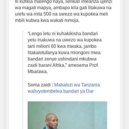
Ili kufikia malengo haya, serikali imeanza ujenzi
wa magati mapya, ambapo kila gati litakuwa na
urefu wa mita 500 na uwezo wa kupokea meli
mbili kubwa kwa wakati mmoja.
“Lengo letu ni kuhakikisha bandari
yetu inakuwa na uwezo wa kupokea
tani milioni 60 kwa mwaka, jambo
litakalotufanya kuwa miongoni mwa
bandari zenye ushindani mkubwa
zaidi barani Afrika,” amesema Prof.
Mbarawa.
Soma zaidi :
Mabalozi wa Tanzania
walivyotembelea bandari ya Dar