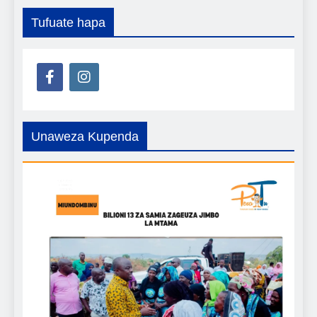
Tufuate hapa
Unaweza Kupenda