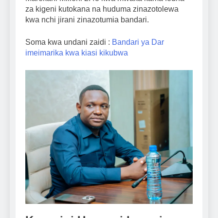
za kigeni kutokana na huduma zinazotolewa
kwa nchi jirani zinazotumia bandari.
Soma kwa undani zaidi :
Bandari ya Dar
imeimarika kwa kiasi kikubwa