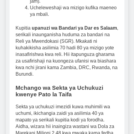
jam).
Ucheleweshaji wa mizigo kufika maeneo
ya mbali.
Kupitia
upanuzi wa Bandari ya Dar es Salaam
,
serikali inaunganisha huduma za bandari na
Reli ya Mwendokasi (SGR). Mkakati ni
kuhakikisha asilimia 70 hadi 80 ya mizigo yote
inasafirishwa kwa reli. Hii itapunguza gharama
za usafirishaji na kuongeza ufanisi wa biashara
kwa nchi jirani kama Zambia, DRC, Rwanda, na
Burundi.
Mchango wa Sekta ya Uchukuzi
kwenye Pato la Taifa
Sekta ya uchukuzi imezidi kuwa muhimili wa
uchumi, ikichangia zaidi ya asilimia 40 ya
mapato ya serikali kupitia kodi ya forodha.
Aidha, wizara hii inaingiza wastani wa Dola za
Marekani Milioni 2.48 kwa mwaka kama fedha