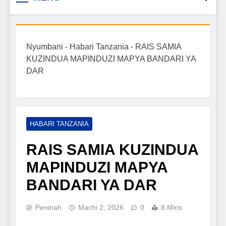
Biashara na Uchumi
taarifa mpya za biashara, uwekezaji, ajira,
kilimo, mitindo, na burudani kwa Kiswahili,
Tanzania
pamoja na mwongozo wa kufanikisha
Nyumbani
-
Habari Tanzania
-
RAIS SAMIA
mafanikio yako.
KUZINDUA MAPINDUZI MAPYA BANDARI YA
DAR
HABARI TANZANIA
RAIS SAMIA KUZINDUA
MAPINDUZI MAPYA
BANDARI YA DAR
Peninah
Machi 2, 2026
0
8 Mins