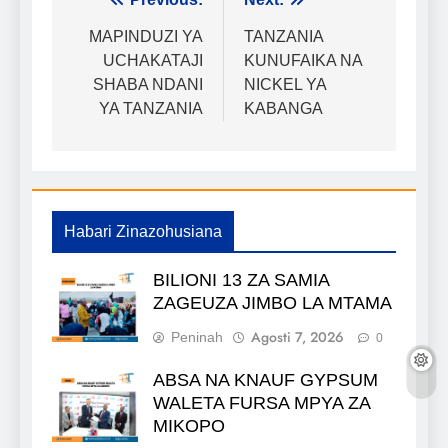
Urambazaji
wa
MAPINDUZI YA
TANZANIA
UCHAKATAJI
KUNUFAIKA NA
chapisho
SHABA NDANI
NICKEL YA
YA TANZANIA
KABANGA
Habari Zinazohusiana
BILIONI 13 ZA SAMIA
ZAGEUZA JIMBO LA MTAMA
Agosti 7, 2026
Peninah
0
ABSA NA KNAUF GYPSUM
WALETA FURSA MPYA ZA
MIKOPO