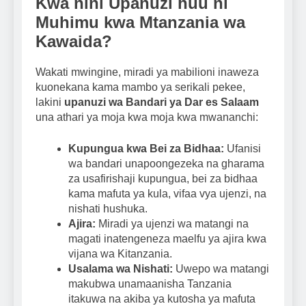
Kwa nini Upanuzi huu ni
Muhimu kwa Mtanzania wa
Kawaida?
Wakati mwingine, miradi ya mabilioni inaweza
kuonekana kama mambo ya serikali pekee,
lakini
upanuzi wa Bandari ya Dar es Salaam
una athari ya moja kwa moja kwa mwananchi:
Kupungua kwa Bei za Bidhaa:
Ufanisi
wa bandari unapoongezeka na gharama
za usafirishaji kupungua, bei za bidhaa
kama mafuta ya kula, vifaa vya ujenzi, na
nishati hushuka.
Ajira:
Miradi ya ujenzi wa matangi na
magati inatengeneza maelfu ya ajira kwa
vijana wa Kitanzania.
Usalama wa Nishati:
Uwepo wa matangi
makubwa unamaanisha Tanzania
itakuwa na akiba ya kutosha ya mafuta