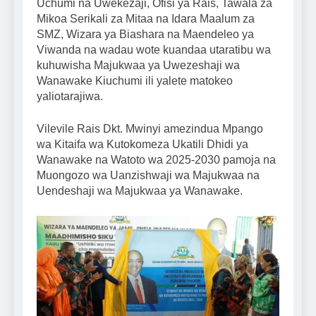
Uchumi na Uwekezaji, Ofisi ya Rais, Tawala za
Mikoa Serikali za Mitaa na Idara Maalum za
SMZ, Wizara ya Biashara na Maendeleo ya
Viwanda na wadau wote kuandaa utaratibu wa
kuhuwisha Majukwaa ya Uwezeshaji wa
Wanawake Kiuchumi ili yalete matokeo
yaliotarajiwa.
Vilevile Rais Dkt. Mwinyi amezindua Mpango
wa Kitaifa wa Kutokomeza Ukatili Dhidi ya
Wanawake na Watoto wa 2025-2030 pamoja na
Muongozo wa Uanzishwaji wa Majukwaa na
Uendeshaji wa Majukwaa ya Wanawake.