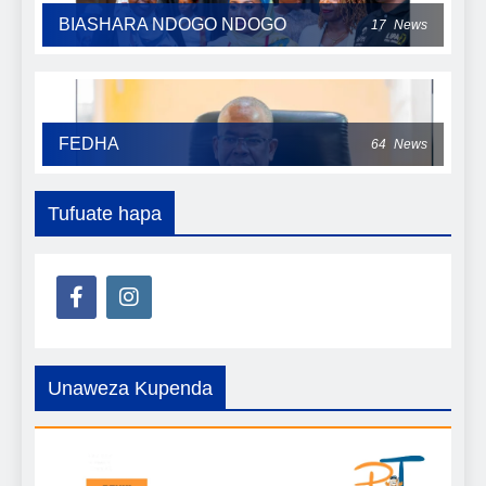
BIASHARA NDOGO NDOGO
17
News
FEDHA
64
News
Tufuate hapa
Unaweza Kupenda