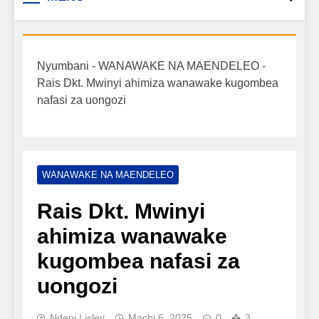
Biashara na Uchumi
taarifa mpya za biashara, uwekezaji, ajira,
kilimo, mitindo, na burudani kwa Kiswahili,
Tanzania
pamoja na mwongozo wa kufanikisha
Nyumbani
-
WANAWAKE NA MAENDELEO
-
mafanikio yako.
Rais Dkt. Mwinyi ahimiza wanawake kugombea
nafasi za uongozi
WANAWAKE NA MAENDELEO
Rais Dkt. Mwinyi
ahimiza wanawake
kugombea nafasi za
uongozi
Ndeni Lisley
Machi 6, 2025
0
3