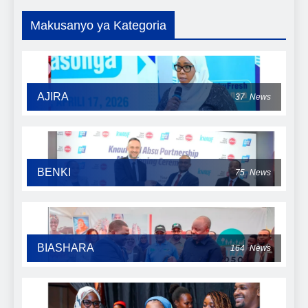
Makusanyo ya Kategoria
AJIRA
37
News
BENKI
75
News
BIASHARA
164
News