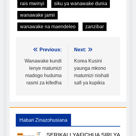
rais mwinyi
siku ya wanawake dunia
wanawake jamii
wanawake na maendeleo
zanzibar
Urambazaji
Previous:
Next:
wa
Wanawake kundi
Korea Kusini
lenye matumizi
yaunga mkono
chapisho
madogo huduma
matumizi nishati
rasmi za kifedha
safi ya kupikia
Habari Zinazohusiana
SERIKALI YAFICHUA SIRI YA