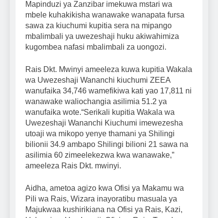
Mapinduzi ya Zanzibar imekuwa mstari wa
mbele kuhakikisha wanawake wanapata fursa
sawa za kiuchumi kupitia sera na mipango
mbalimbali ya uwezeshaji huku akiwahimiza
kugombea nafasi mbalimbali za uongozi.
Rais Dkt. Mwinyi ameeleza kuwa kupitia Wakala
wa Uwezeshaji Wananchi kiuchumi ZEEA
wanufaika 34,746 wamefikiwa kati yao 17,811 ni
wanawake waliochangia asilimia 51.2 ya
wanufaika wote.“Serikali kupitia Wakala wa
Uwezeshaji Wananchi Kiuchumi imewezesha
utoaji wa mikopo yenye thamani ya Shilingi
bilionii 34.9 ambapo Shilingi bilioni 21 sawa na
asilimia 60 zimeelekezwa kwa wanawake,”
ameeleza Rais Dkt. mwinyi.
Aidha, ametoa agizo kwa Ofisi ya Makamu wa
Pili wa Rais, Wizara inayoratibu masuala ya
Majukwaa kushirikiana na Ofisi ya Rais, Kazi,