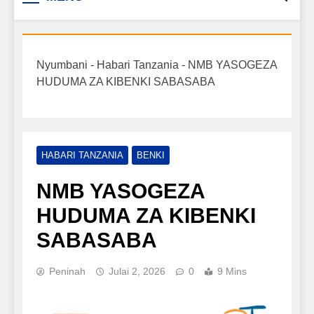
Biashara na Uchumi
taarifa mpya za biashara, uwekezaji, ajira,
kilimo, mitindo, na burudani kwa Kiswahili,
Tanzania
pamoja na mwongozo wa kufanikisha
Nyumbani
-
Habari Tanzania
-
NMB YASOGEZA
mafanikio yako.
HUDUMA ZA KIBENKI SABASABA
HABARI TANZANIA
BENKI
NMB YASOGEZA
HUDUMA ZA KIBENKI
SABASABA
Peninah
Julai 2, 2026
0
9 Mins