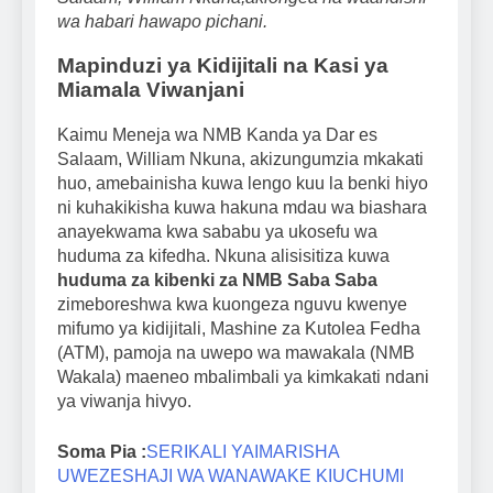
wa habari hawapo pichani.
Mapinduzi ya Kidijitali na Kasi ya
Miamala Viwanjani
Kaimu Meneja wa NMB Kanda ya Dar es
Salaam, William Nkuna, akizungumzia mkakati
huo, amebainisha kuwa lengo kuu la benki hiyo
ni kuhakikisha kuwa hakuna mdau wa biashara
anayekwama kwa sababu ya ukosefu wa
huduma za kifedha. Nkuna alisisitiza kuwa
huduma za kibenki za NMB Saba Saba
zimeboreshwa kwa kuongeza nguvu kwenye
mifumo ya kidijitali, Mashine za Kutolea Fedha
(ATM), pamoja na uwepo wa mawakala (NMB
Wakala) maeneo mbalimbali ya kimkakati ndani
ya viwanja hivyo.
Soma Pia :
SERIKALI YAIMARISHA
UWEZESHAJI WA WANAWAKE KIUCHUMI