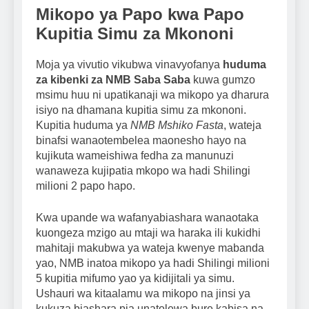
Mikopo ya Papo kwa Papo
Kupitia Simu za Mkononi
Moja ya vivutio vikubwa vinavyofanya
huduma
za kibenki za NMB Saba Saba
kuwa gumzo
msimu huu ni upatikanaji wa mikopo ya dharura
isiyo na dhamana kupitia simu za mkononi.
Kupitia huduma ya
NMB Mshiko Fasta
, wateja
binafsi wanaotembelea maonesho hayo na
kujikuta wameishiwa fedha za manunuzi
wanaweza kujipatia mkopo wa hadi Shilingi
milioni 2 papo hapo.
Kwa upande wa wafanyabiashara wanaotaka
kuongeza mzigo au mtaji wa haraka ili kukidhi
mahitaji makubwa ya wateja kwenye mabanda
yao, NMB inatoa mikopo ya hadi Shilingi milioni
5 kupitia mifumo yao ya kidijitali ya simu.
Ushauri wa kitaalamu wa mikopo na jinsi ya
kukuza biashara pia unatolewa bure kabisa na