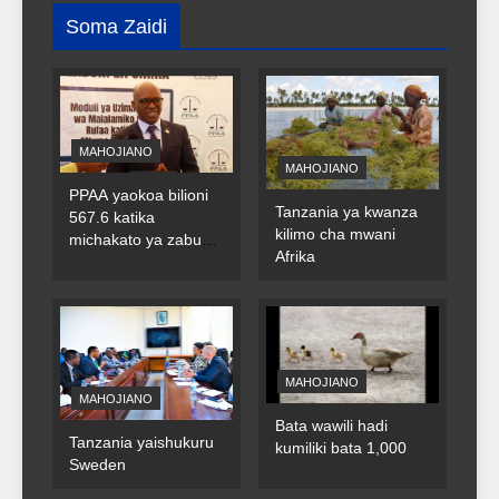
Soma Zaidi
MAHOJIANO
MAHOJIANO
PPAA yaokoa bilioni
Tanzania ya kwanza
567.6 katika
kilimo cha mwani
michakato ya zabuni
Afrika
za umma
MAHOJIANO
MAHOJIANO
Bata wawili hadi
Tanzania yaishukuru
kumiliki bata 1,000
Sweden