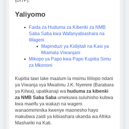
(DITF).
Yaliyomo
Faida za Huduma za Kibenki za NMB
Saba Saba kwa Wafanyabiashara na
Wageni
Mapinduzi ya Kidijitali na Kasi ya
Miamala Viwanjani
Mikopo ya Papo kwa Papo Kupitia Simu
za Mkononi
Kupitia tawi lake maalum la msimu lililopo ndani
ya Viwanja vya Mwalimu J.K. Nyerere (Barabara
ya Kilwa), upatikanaji wa
huduma za kibenki
za NMB Saba Saba
umekuwa suluhisho kubwa
kwa maelfu ya wakazi na wageni
wanaomiminika kwenye maonesho hayo
makubwa zaidi ya kibiashara ukanda wa Afrika
Mashariki na Kati.