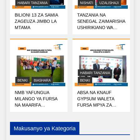
HABARI TANZANIA
NISHATI
UZALISHAJI
BILIONI 13 ZA SAMIA
TANZANIA NA
ZAGEUZA JIMBO LA
SENEGAL ZAIMARISHA
MTAMA
USHIRIKIANO WA
NISHATI
HABARI TANZANIA
BENKI
BIASHARA
BENKI
NMB YAFUNGUA
ABSA NA KNAUF
MILANGO YA FURSA
GYPSUM WALETA
NA MAARIFA
FURSA MPYA ZA
NANENANE
MIKOPO
Makusanyo ya Kategoria