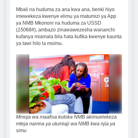
Mbali na huduma za ana kwa ana, benki hiyo
imewekeza kwenye elimu ya matumizi ya App
ya NMB Mkononi na huduma za USSD
(
150
68#), ambazo zinawawezesha wananchi
kufanya miamala bila hata kufika kwenye kaunta
ya tawi hilo la msimu.
Mmoja wa maafisa kutoka NMB akimuelekeza
mteja namna ya utumiaji wa NMB kwa njia ya
simu