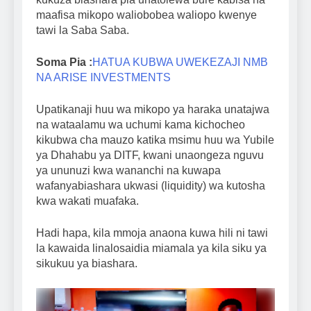
maafisa mikopo waliobobea waliopo kwenye
tawi la Saba Saba.
Soma Pia :
HATUA KUBWA UWEKEZAJI NMB
NA ARISE INVESTMENTS
Upatikanaji huu wa mikopo ya haraka unatajwa
na wataalamu wa uchumi kama kichocheo
kikubwa cha mauzo katika msimu huu wa Yubile
ya Dhahabu ya DITF, kwani unaongeza nguvu
ya ununuzi kwa wananchi na kuwapa
wafanyabiashara ukwasi (liquidity) wa kutosha
kwa wakati muafaka.
Hadi hapa, kila mmoja anaona kuwa hili ni tawi
la kawaida linalosaidia miamala ya kila siku ya
sikukuu ya biashara.