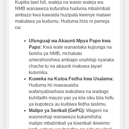
Kupitia tawi hili, wateja na wasio wateja wa
NMB wanaweza kufurahia huduma mbalimbali
ambazo kwa kawaida huzipata kwenye matawi
makubwa ya kudumu. Huduma hizo ni pamoja
na:
Ufunguaji wa Akaunti Mpya Papo kwa
Papo:
Kwa wale wanaotaka kujiunga na
familia ya NMB, mchakato
umerahisishwa ambapo unahitaji nyaraka
chache tu na akaunti inakuwa tayari
kutumika.
Kuweka na Kutoa Fedha kwa Usalama:
Huduma hii inawasaidia
wafanyabiashara wakubwa na wadogo
kuhifadhi mauzo yao ya kila siku bila hofu
ya kupoteza au kuibiwa fedha taslimu.
Malipo ya Serikali (GePG):
Wageni na
waoneshaji wanaweza kukamilisha
malipo mbalimbali ya kiserikali ikiwemo