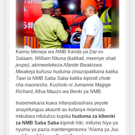
Kaimu Meneja wa NMB Kanda ya Dar es
Salaam, William Nkuna (katikati, mwenye shati
jeupe), akimwelekeza Afande Bwakiswa
Mwakeja kuhusu huduma zinazopatikana katika
Tawi la NMB Saba Saba katika kipindi chote
cha maonesho. Kushoto ni Jumanne Magige
Richard, Afisa Mauzo wa Benki ya NMB.
Inasemekana kuwa mfanyabiashara yeyote
anayefungua akaunti au kufanya miamala
mikubwa mfululizo kupitia
huduma za kibenki
za NMB Saba Saba
kipindi hiki, mifumo hiyo ya
nyuma ya pazia inamtengenezea “Alama ya Juu