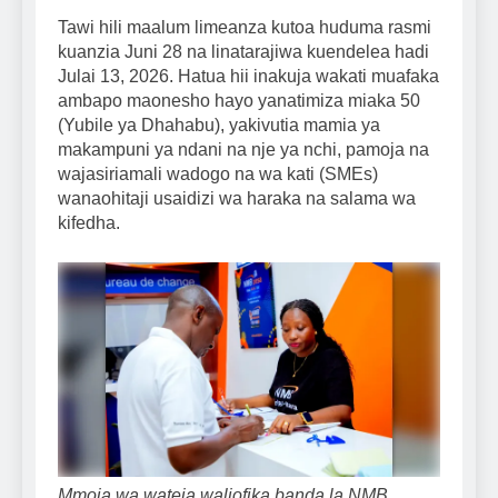
Tawi hili maalum limeanza kutoa huduma rasmi
kuanzia Juni 28 na linatarajiwa kuendelea hadi
Julai 13, 2026. Hatua hii inakuja wakati muafaka
ambapo maonesho hayo yanatimiza miaka 50
(Yubile ya Dhahabu), yakivutia mamia ya
makampuni ya ndani na nje ya nchi, pamoja na
wajasiriamali wadogo na wa kati (SMEs)
wanaohitaji usaidizi wa haraka na salama wa
kifedha.
Mmoja wa wateja waliofika banda la NMB