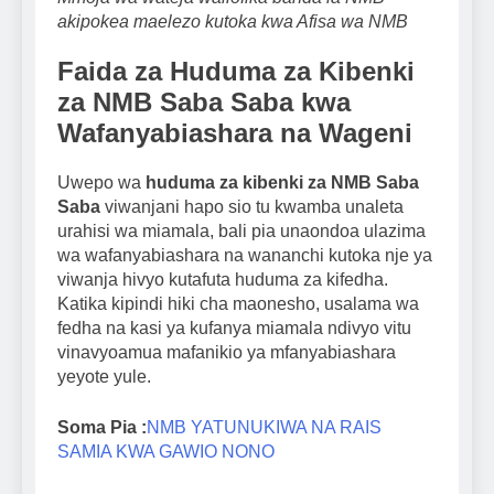
akipokea maelezo kutoka kwa Afisa wa NMB
Faida za Huduma za Kibenki
za NMB Saba Saba kwa
Wafanyabiashara na Wageni
Uwepo wa
huduma za kibenki za NMB Saba
Saba
viwanjani hapo sio tu kwamba unaleta
urahisi wa miamala, bali pia unaondoa ulazima
wa wafanyabiashara na wananchi kutoka nje ya
viwanja hivyo kutafuta huduma za kifedha.
Katika kipindi hiki cha maonesho, usalama wa
fedha na kasi ya kufanya miamala ndivyo vitu
vinavyoamua mafanikio ya mfanyabiashara
yeyote yule.
Soma Pia :
NMB YATUNUKIWA NA RAIS
SAMIA KWA GAWIO NONO