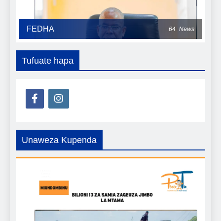
FEDHA
64
News
Tufuate hapa
Unaweza Kupenda