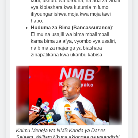
kodi, ushuru wa forodha, na ada za vibali
vya kibiashara kwa kutumia mifumo
iliyounganishwa moja kwa moja tawi
hapo.
Huduma za Bima (Bancassurance):
Elimu na usajili wa bima mbalimbali
kama bima za afya, vyombo vya usafiri,
na bima za majanga ya biashara
zinapatikana kwa ukaribu kabisa.
Kaimu Meneja wa NMB Kanda ya Dar es
Salaam, William Nkuna,akiongea na waandishi