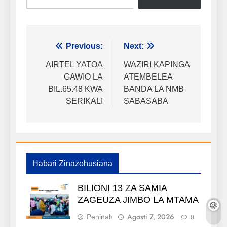
Urambazaji
Previous:
Next:
wa
AIRTEL YATOA
WAZIRI KAPINGA
GAWIO LA
ATEMBELEA
chapisho
BIL.65.48 KWA
BANDA LA NMB
SERIKALI
SABASABA
Habari Zinazohusiana
BILIONI 13 ZA SAMIA
ZAGEUZA JIMBO LA MTAMA
Agosti 7, 2026
Peninah
0