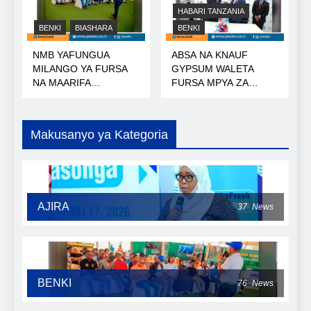
HABARI TANZANIA
BENKI
BIASHARA
BENKI
NMB YAFUNGUA
ABSA NA KNAUF
MILANGO YA FURSA
GYPSUM WALETA
NA MAARIFA
FURSA MPYA ZA
NANENANE
MIKOPO
Makusanyo ya Kategoria
AJIRA
37
News
BENKI
76
News