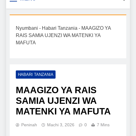
Biashara na Uchumi
taarifa mpya za biashara, uwekezaji, ajira,
kilimo, mitindo, na burudani kwa Kiswahili,
Tanzania
pamoja na mwongozo wa kufanikisha
Nyumbani
-
Habari Tanzania
-
MAAGIZO YA
mafanikio yako.
RAIS SAMIA UJENZI WA MATENKI YA
MAFUTA
HABARI TANZANIA
MAAGIZO YA RAIS
SAMIA UJENZI WA
MATENKI YA MAFUTA
Peninah
Machi 3, 2026
0
7 Mins