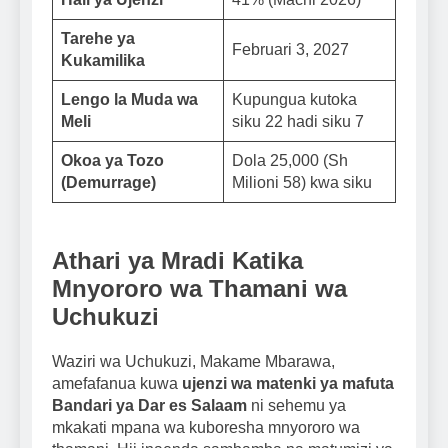
Tarehe ya
Februari 3, 2027
Kukamilika
Lengo la Muda wa
Kupungua kutoka
Meli
siku 22 hadi siku 7
Okoa ya Tozo
Dola 25,000 (Sh
(Demurrage)
Milioni 58) kwa siku
Athari ya Mradi Katika
Mnyororo wa Thamani wa
Uchukuzi
Waziri wa Uchukuzi, Makame Mbarawa,
amefafanua kuwa
ujenzi wa matenki ya mafuta
Bandari ya Dar es Salaam
ni sehemu ya
mkakati mpana wa kuboresha mnyororo wa