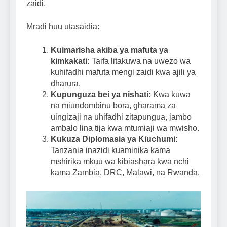
zaidi.
Mradi huu utasaidia:
Kuimarisha akiba ya mafuta ya
kimkakati:
Taifa litakuwa na uwezo wa
kuhifadhi mafuta mengi zaidi kwa ajili ya
dharura.
Kupunguza bei ya nishati:
Kwa kuwa
na miundombinu bora, gharama za
uingizaji na uhifadhi zitapungua, jambo
ambalo lina tija kwa mtumiaji wa mwisho.
Kukuza Diplomasia ya Kiuchumi:
Tanzania inazidi kuaminika kama
mshirika mkuu wa kibiashara kwa nchi
kama Zambia, DRC, Malawi, na Rwanda.