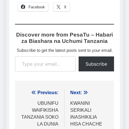
Facebook
X
Discover more from PesaTu – Habari
za Biashara na Uchumi Tanzania
Subscribe to get the latest posts sent to your email.
Type your email…
Subscribe
Urambazaji
Previous:
Next:
wa
UBUNIFU
KWANINI
WAIFIKISHA
SERIKALI
chapisho
TANZANIA SOKO
INASHIKILIA
LA DUNIA
HISA CHACHE