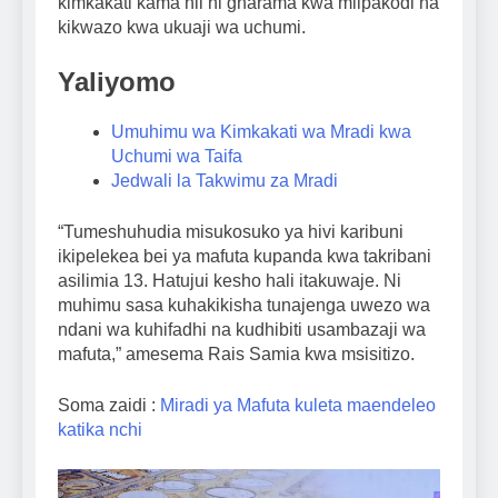
kimkakati kama hii ni gharama kwa mlipakodi na
kikwazo kwa ukuaji wa uchumi.
Yaliyomo
Umuhimu wa Kimkakati wa Mradi kwa
Uchumi wa Taifa
Jedwali la Takwimu za Mradi
“Tumeshuhudia misukosuko ya hivi karibuni
ikipelekea bei ya mafuta kupanda kwa takribani
asilimia 13. Hatujui kesho hali itakuwaje. Ni
muhimu sasa kuhakikisha tunajenga uwezo wa
ndani wa kuhifadhi na kudhibiti usambazaji wa
mafuta,” amesema Rais Samia kwa msisitizo.
Soma zaidi :
Miradi ya Mafuta kuleta maendeleo
katika nchi