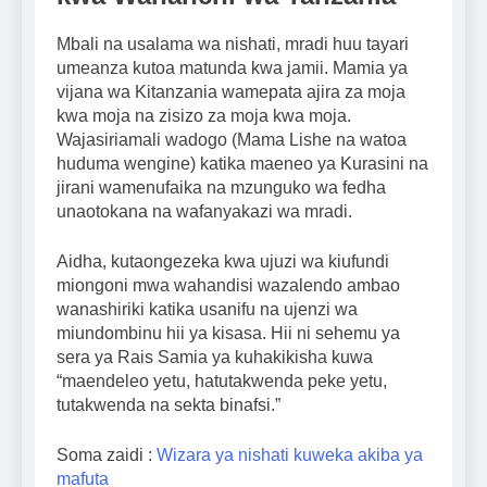
Mbali na usalama wa nishati, mradi huu tayari
umeanza kutoa matunda kwa jamii. Mamia ya
vijana wa Kitanzania wamepata ajira za moja
kwa moja na zisizo za moja kwa moja.
Wajasiriamali wadogo (Mama Lishe na watoa
huduma wengine) katika maeneo ya Kurasini na
jirani wamenufaika na mzunguko wa fedha
unaotokana na wafanyakazi wa mradi.
Aidha, kutaongezeka kwa ujuzi wa kiufundi
miongoni mwa wahandisi wazalendo ambao
wanashiriki katika usanifu na ujenzi wa
miundombinu hii ya kisasa. Hii ni sehemu ya
sera ya Rais Samia ya kuhakikisha kuwa
“maendeleo yetu, hatutakwenda peke yetu,
tutakwenda na sekta binafsi.”
Soma zaidi :
Wizara ya nishati kuweka akiba ya
mafuta