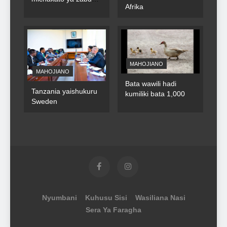
Afrika
za umma
MAHOJIANO
MAHOJIANO
Bata wawili hadi
Tanzania yaishukuru
kumiliki bata 1,000
Sweden
Nyumbani
Kuhusu Sisi
Wasiliana Nasi
Sera Ya Faragha