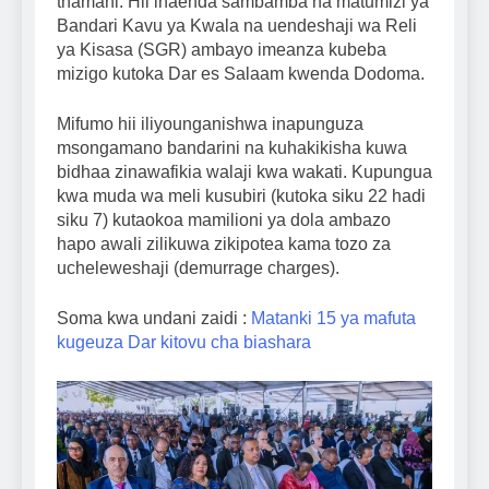
thamani. Hii inaenda sambamba na matumizi ya
Bandari Kavu ya Kwala na uendeshaji wa Reli
ya Kisasa (SGR) ambayo imeanza kubeba
mizigo kutoka Dar es Salaam kwenda Dodoma.
Mifumo hii iliyounganishwa inapunguza
msongamano bandarini na kuhakikisha kuwa
bidhaa zinawafikia walaji kwa wakati. Kupungua
kwa muda wa meli kusubiri (kutoka siku 22 hadi
siku 7) kutaokoa mamilioni ya dola ambazo
hapo awali zilikuwa zikipotea kama tozo za
ucheleweshaji (demurrage charges).
Soma kwa undani zaidi :
Matanki 15 ya mafuta
kugeuza Dar kitovu cha biashara