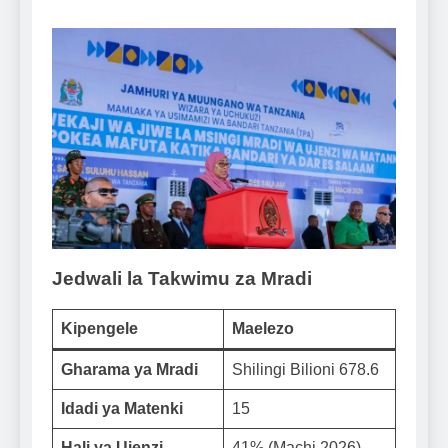
Jedwali la Takwimu za Mradi
Kipengele
Maelezo
Gharama ya Mradi
Shilingi Bilioni 678.6
Idadi ya Matenki
15
Hali ya Ujenzi
41% (Machi 2026)