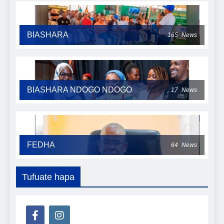
BIASHARA
165
News
BIASHARA NDOGO NDOGO
17
News
FEDHA
64
News
Tufuate hapa