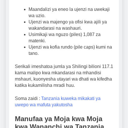
Maandalizi ya eneo la ujenzi na uwekaji
wa uzio.
Ujenzi wa majengo ya ofisi kwa ajili ya
wakandarasi na washauri.
Usimikaji wa nguzo (piles) 1,087 za
matenki.
Ujenzi wa kofia rundo (pile caps) kumi na
tano.
Serikali imeshatoa jumla ya Shilingi bilioni 117.1
kama malipo kwa mkandarasi na mhandisi
mshauri, kuonyesha utayari wa dhati wa kifedha
katika kukamilisha mradi huu.
Soma zaidi :
Tanzania kuweka mikakati ya
uwepo wa mafuta yakutosha
Manufaa ya Moja kwa Moja
kwa Wananchi wa Tanzania