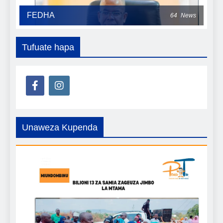
FEDHA
64
News
Tufuate hapa
Unaweza Kupenda