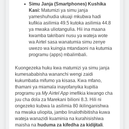
Simu Janja (Smartphones) Kushika
Kasi:
Matumizi ya simu janja
yameshuhudia ukuaji mkubwa hadi
kufikia asilimia 49.5 kutoka asilimia 44.8
ya mwaka uliotangulia. Hii ina maana
kwamba takribani nusu ya wateja wote
wa Airtel sasa wanatumia simu zenye
uwezo wa kuingia mtandaoni na kutumia
programu (apps) mbalimbali.
Kuongezeka huku kwa matumizi ya simu janja
kumesababisha wananchi wengi zaidi
kukumbatia mifumo ya kisasa. Kwa mfano,
thamani ya miamala inayofanyika kupitia
programu ya
My Airtel App
imefikia kiwango cha
juu cha dola za Marekani bilioni 8.3. Hili ni
ongezeko kubwa la asilimia 80 ikilinganishwa
na mwaka uliopita, jambo linalothibitisha kuwa
wateja wanazidi kuaminia na kurahisishiwa
maisha na
huduma za kifedha za kidijitali
.