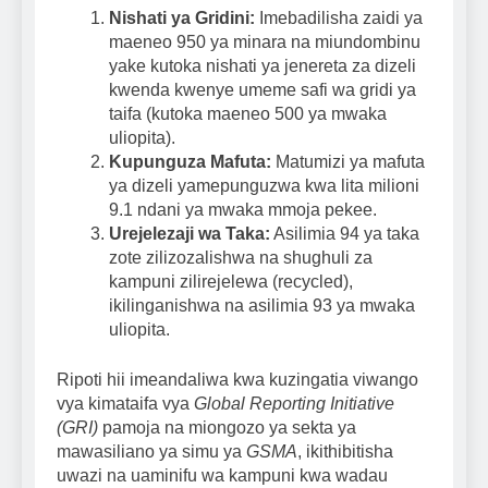
Nishati ya Gridini:
Imebadilisha zaidi ya
maeneo 950 ya minara na miundombinu
yake kutoka nishati ya jenereta za dizeli
kwenda kwenye umeme safi wa gridi ya
taifa (kutoka maeneo 500 ya mwaka
uliopita).
Kupunguza Mafuta:
Matumizi ya mafuta
ya dizeli yamepunguzwa kwa lita milioni
9.1 ndani ya mwaka mmoja pekee.
Urejelezaji wa Taka:
Asilimia 94 ya taka
zote zilizozalishwa na shughuli za
kampuni zilirejelewa (recycled),
ikilinganishwa na asilimia 93 ya mwaka
uliopita.
Ripoti hii imeandaliwa kwa kuzingatia viwango
vya kimataifa vya
Global Reporting Initiative
(GRI)
pamoja na miongozo ya sekta ya
mawasiliano ya simu ya
GSMA
, ikithibitisha
uwazi na uaminifu wa kampuni kwa wadau