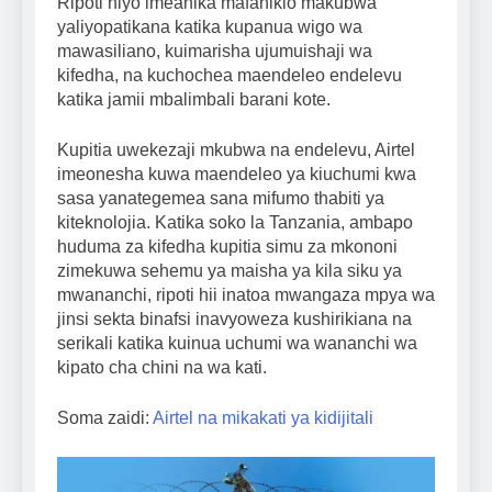
Ripoti hiyo imeanika mafanikio makubwa
yaliyopatikana katika kupanua wigo wa
mawasiliano, kuimarisha ujumuishaji wa
kifedha, na kuchochea maendeleo endelevu
katika jamii mbalimbali barani kote.
Kupitia uwekezaji mkubwa na endelevu, Airtel
imeonesha kuwa maendeleo ya kiuchumi kwa
sasa yanategemea sana mifumo thabiti ya
kiteknolojia. Katika soko la Tanzania, ambapo
huduma za kifedha kupitia simu za mkononi
zimekuwa sehemu ya maisha ya kila siku ya
mwananchi, ripoti hii inatoa mwangaza mpya wa
jinsi sekta binafsi inavyoweza kushirikiana na
serikali katika kuinua uchumi wa wananchi wa
kipato cha chini na wa kati.
Soma zaidi:
Airtel na mikakati ya kidijitali