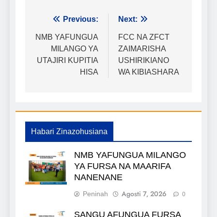
Urambazaji
Previous:
Next:
wa
NMB YAFUNGUA
FCC NA ZFCT
MILANGO YA
ZAIMARISHA
chapisho
UTAJIRI KUPITIA
USHIRIKIANO
HISA
WA KIBIASHARA
Habari Zinazohusiana
NMB YAFUNGUA MILANGO
YA FURSA NA MAARIFA
NANENANE
Agosti 7, 2026
Peninah
0
SANGU AFUNGUA FURSA