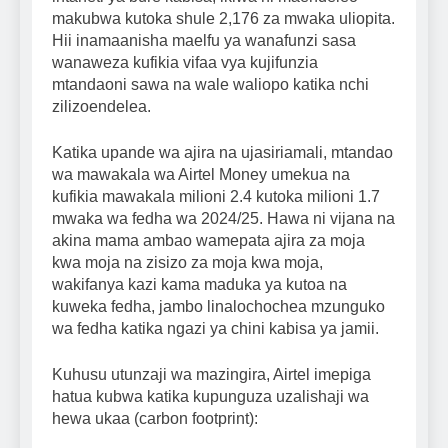
makubwa kutoka shule 2,176 za mwaka uliopita.
Hii inamaanisha maelfu ya wanafunzi sasa
wanaweza kufikia vifaa vya kujifunzia
mtandaoni sawa na wale waliopo katika nchi
zilizoendelea.
Katika upande wa ajira na ujasiriamali, mtandao
wa mawakala wa Airtel Money umekua na
kufikia mawakala milioni 2.4 kutoka milioni 1.7
mwaka wa fedha wa 2024/25. Hawa ni vijana na
akina mama ambao wamepata ajira za moja
kwa moja na zisizo za moja kwa moja,
wakifanya kazi kama maduka ya kutoa na
kuweka fedha, jambo linalochochea mzunguko
wa fedha katika ngazi ya chini kabisa ya jamii.
Kuhusu utunzaji wa mazingira, Airtel imepiga
hatua kubwa katika kupunguza uzalishaji wa
hewa ukaa (carbon footprint):