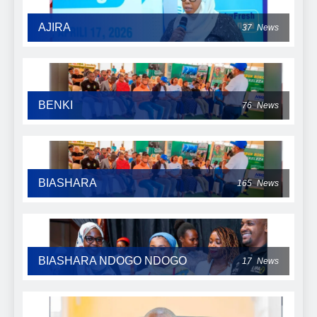
AJIRA
37
News
BENKI
76
News
BIASHARA
165
News
BIASHARA NDOGO NDOGO
17
News