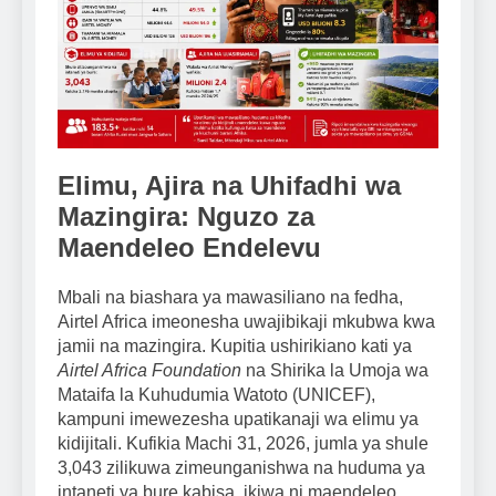
Elimu, Ajira na Uhifadhi wa
Mazingira: Nguzo za
Maendeleo Endelevu
Mbali na biashara ya mawasiliano na fedha,
Airtel Africa imeonesha uwajibikaji mkubwa kwa
jamii na mazingira. Kupitia ushirikiano kati ya
Airtel Africa Foundation
na Shirika la Umoja wa
Mataifa la Kuhudumia Watoto (UNICEF),
kampuni imewezesha upatikanaji wa elimu ya
kidijitali. Kufikia Machi 31, 2026, jumla ya shule
3,043 zilikuwa zimeunganishwa na huduma ya
intaneti ya bure kabisa, ikiwa ni maendeleo