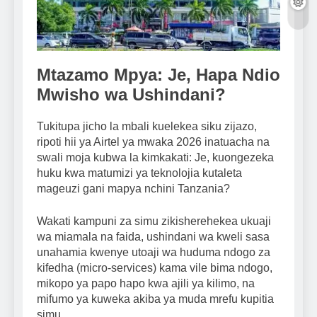
Mtazamo Mpya: Je, Hapa Ndio
Mwisho wa Ushindani?
Tukitupa jicho la mbali kuelekea siku zijazo,
ripoti hii ya Airtel ya mwaka 2026 inatuacha na
swali moja kubwa la kimkakati: Je, kuongezeka
huku kwa matumizi ya teknolojia kutaleta
mageuzi gani mapya nchini Tanzania?
Wakati kampuni za simu zikisherehekea ukuaji
wa miamala na faida, ushindani wa kweli sasa
unahamia kwenye utoaji wa huduma ndogo za
kifedha (micro-services) kama vile bima ndogo,
mikopo ya papo hapo kwa ajili ya kilimo, na
mifumo ya kuweka akiba ya muda mrefu kupitia
simu.