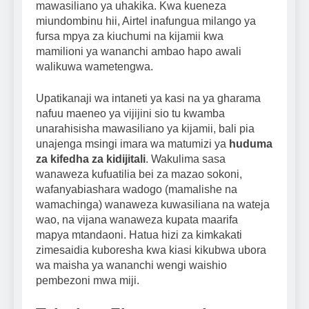
mawasiliano ya uhakika. Kwa kueneza
miundombinu hii, Airtel inafungua milango ya
fursa mpya za kiuchumi na kijamii kwa
mamilioni ya wananchi ambao hapo awali
walikuwa wametengwa.
Upatikanaji wa intaneti ya kasi na ya gharama
nafuu maeneo ya vijijini sio tu kwamba
unarahisisha mawasiliano ya kijamii, bali pia
unajenga msingi imara wa matumizi ya
huduma
za kifedha za kidijitali
. Wakulima sasa
wanaweza kufuatilia bei za mazao sokoni,
wafanyabiashara wadogo (mamalishe na
wamachinga) wanaweza kuwasiliana na wateja
wao, na vijana wanaweza kupata maarifa
mapya mtandaoni. Hatua hizi za kimkakati
zimesaidia kuboresha kwa kiasi kikubwa ubora
wa maisha ya wananchi wengi waishio
pembezoni mwa miji.