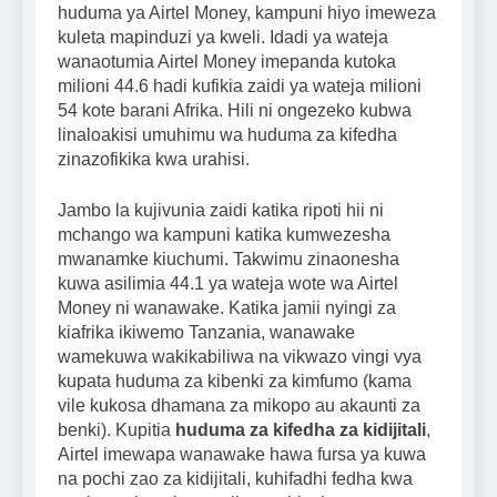
huduma ya Airtel Money, kampuni hiyo imeweza
kuleta mapinduzi ya kweli. Idadi ya wateja
wanaotumia Airtel Money imepanda kutoka
milioni 44.6 hadi kufikia zaidi ya wateja milioni
54 kote barani Afrika. Hili ni ongezeko kubwa
linaloakisi umuhimu wa huduma za kifedha
zinazofikika kwa urahisi.
Jambo la kujivunia zaidi katika ripoti hii ni
mchango wa kampuni katika kumwezesha
mwanamke kiuchumi. Takwimu zinaonesha
kuwa asilimia 44.1 ya wateja wote wa Airtel
Money ni wanawake. Katika jamii nyingi za
kiafrika ikiwemo Tanzania, wanawake
wamekuwa wakikabiliwa na vikwazo vingi vya
kupata huduma za kibenki za kimfumo (kama
vile kukosa dhamana za mikopo au akaunti za
benki). Kupitia
huduma za kifedha za kidijitali
,
Airtel imewapa wanawake hawa fursa ya kuwa
na pochi zao za kidijitali, kuhifadhi fedha kwa