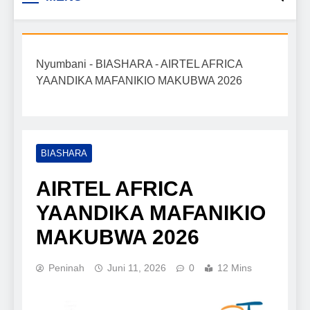
Biashara na Uchumi
taarifa mpya za biashara, uwekezaji, ajira,
kilimo, mitindo, na burudani kwa Kiswahili,
Tanzania
pamoja na mwongozo wa kufanikisha
Nyumbani
-
BIASHARA
-
AIRTEL AFRICA
mafanikio yako.
YAANDIKA MAFANIKIO MAKUBWA 2026
BIASHARA
AIRTEL AFRICA
YAANDIKA MAFANIKIO
MAKUBWA 2026
Peninah
Juni 11, 2026
0
12 Mins