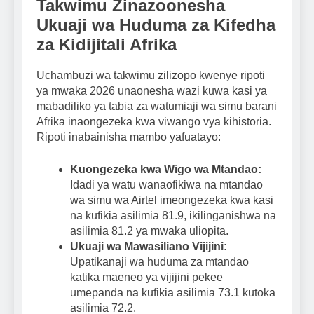
Takwimu Zinazoonesha
Ukuaji wa Huduma za Kifedha
za Kidijitali Afrika
Uchambuzi wa takwimu zilizopo kwenye ripoti
ya mwaka 2026 unaonesha wazi kuwa kasi ya
mabadiliko ya tabia za watumiaji wa simu barani
Afrika inaongezeka kwa viwango vya kihistoria.
Ripoti inabainisha mambo yafuatayo:
Kuongezeka kwa Wigo wa Mtandao:
Idadi ya watu wanaofikiwa na mtandao
wa simu wa Airtel imeongezeka kwa kasi
na kufikia asilimia 81.9, ikilinganishwa na
asilimia 81.2 ya mwaka uliopita.
Ukuaji wa Mawasiliano Vijijini:
Upatikanaji wa huduma za mtandao
katika maeneo ya vijijini pekee
umepanda na kufikia asilimia 73.1 kutoka
asilimia 72.2.