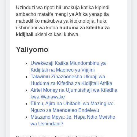
Uzinduzi wa ripoti hii unakuja katika kipindi
ambacho mataifa mengi ya Afrika yanapitia
mabadiliko makubwa ya kiteknolojia, huku
ushindani wa kutoa
huduma za kifedha za
kidijitali
ukishika kasi kubwa.
Yaliyomo
Uwekezaji Katika Miundombinu ya
Kidijitali na Maeneo ya Vijijini
Takwimu Zinazoonesha Ukuaji wa
Huduma za Kifedha za Kidijitali Afrika
Airtel Money na Ujumuishaji wa Kifedha
kwa Wanawake
Elimu, Ajira na Uhifadhi wa Mazingira:
Nguzo za Maendeleo Endelevu
Mtazamo Mpya: Je, Hapa Ndio Mwisho
wa Ushindani?