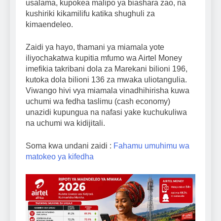
usalama, kupokea malipo ya biashara zao, na
kushiriki kikamilifu katika shughuli za
kimaendeleo.
Zaidi ya hayo, thamani ya miamala yote
iliyochakatwa kupitia mfumo wa Airtel Money
imefikia takribani dola za Marekani bilioni 196,
kutoka dola bilioni 136 za mwaka uliotangulia.
Viwango hivi vya miamala vinadhihirisha kuwa
uchumi wa fedha taslimu (cash economy)
unazidi kupungua na nafasi yake kuchukuliwa
na uchumi wa kidijitali.
Soma kwa undani zaidi :
Fahamu umuhimu wa
matokeo ya kifedha