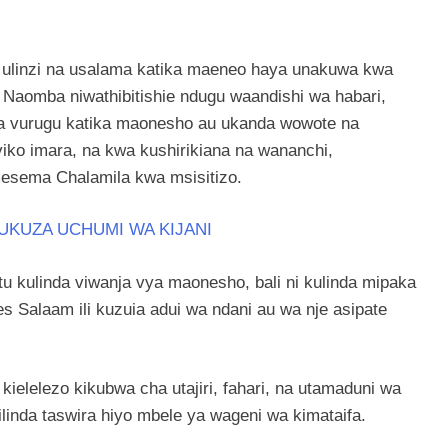
 ulinzi na usalama katika maeneo haya unakuwa kwa
Naomba niwathibitishie ndugu waandishi wa habari,
 vurugu katika maonesho au ukanda wowote na
ko imara, na kwa kushirikiana na wananchi,
 amesema Chalamila kwa msisitizo.
UKUZA UCHUMI WA KIJANI
u kulinda viwanja vya maonesho, bali ni kulinda mipaka
 Salaam ili kuzuia adui wa ndani au wa nje asipate
 kielelezo kikubwa cha utajiri, fahari, na utamaduni wa
ilinda taswira hiyo mbele ya wageni wa kimataifa.