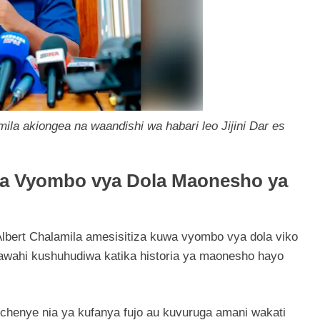
a akiongea na waandishi wa habari leo Jijini Dar es
 wa Vyombo vya Dola Maonesho ya
lbert Chalamila amesisitiza kuwa vyombo vya dola viko
wahi kushuhudiwa katika historia ya maonesho hayo
chenye nia ya kufanya fujo au kuvuruga amani wakati