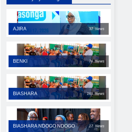
AJIRA
37
News
BENKI
76
News
BIASHARA
165
News
BIASHARA NDOGO NDOGO
17
News