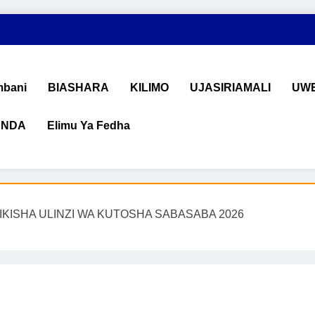
bani
BIASHARA
KILIMO
UJASIRIAMALI
UWE
ANDA
Elimu Ya Fedha
shara na Uchumi Tanzania
na ujasiriamali Tanzania. Pata taarifa mpya za biashara, uwekeza
IKISHA ULINZI WA KUTOSHA SABASABA 2026