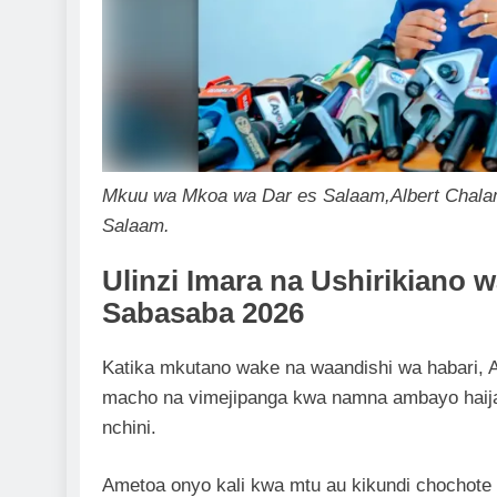
Mkuu wa Mkoa wa Dar es Salaam,Albert Chalamil
Salaam.
Ulinzi Imara na Ushirikiano
Sabasaba 2026
Katika mkutano wake na waandishi wa habari, A
macho na vimejipanga kwa namna ambayo haija
nchini.
Ametoa onyo kali kwa mtu au kikundi chochote 