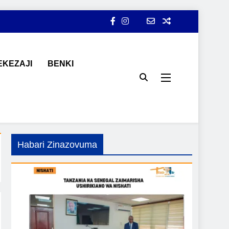
KEZAJI
BENKI
ji, ajira, kilimo, mitindo, na burudani kwa Kiswahili, pamoja na
Habari Zinazovuma