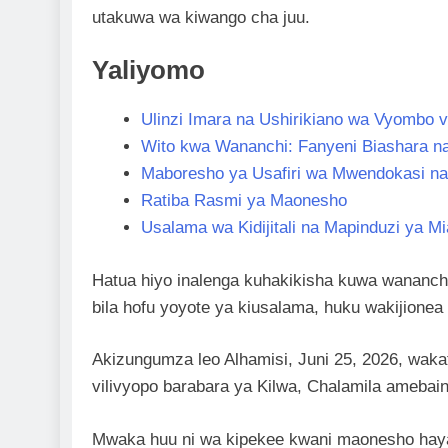
utakuwa wa kiwango cha juu.
Yaliyomo
Ulinzi Imara na Ushirikiano wa Vyombo
Wito kwa Wananchi: Fanyeni Biashara n
Maboresho ya Usafiri wa Mwendokasi n
Ratiba Rasmi ya Maonesho
Usalama wa Kidijitali na Mapinduzi ya M
Hatua hiyo inalenga kuhakikisha kuwa wananchi
bila hofu yoyote ya kiusalama, huku wakijionea
Akizungumza leo Alhamisi, Juni 25, 2026, waka
vilivyopo barabara ya Kilwa, Chalamila ameba
Mwaka huu ni wa kipekee kwani maonesho haya