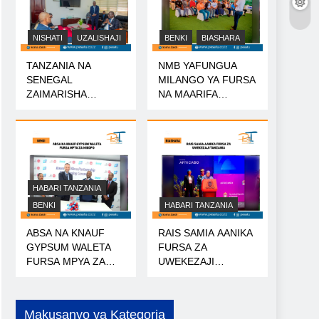
NISHATI
UZALISHAJI
BENKI
BIASHARA
TANZANIA NA
NMB YAFUNGUA
SENEGAL
MILANGO YA FURSA
ZAIMARISHA
NA MAARIFA
USHIRIKIANO WA
NANENANE
NISHATI
HABARI TANZANIA
BENKI
HABARI TANZANIA
ABSA NA KNAUF
RAIS SAMIA AANIKA
GYPSUM WALETA
FURSA ZA
FURSA MPYA ZA
UWEKEZAJI
MIKOPO
TANZANIA
Makusanyo ya Kategoria