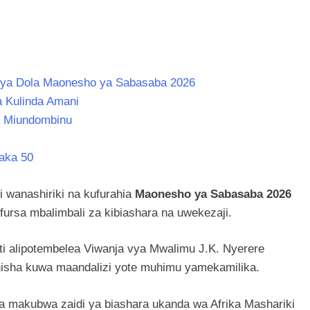
 vya Dola Maonesho ya Sabasaba 2026
a Kulinda Amani
a Miundombinu
iaka 50
 wanashiriki na kufurahia
Maonesho ya Sabasaba 2026
 fursa mbalimbali za kibiashara na uwekezaji.
ti alipotembelea Viwanja vya Mwalimu J.K. Nyerere
inisha kuwa maandalizi yote muhimu yamekamilika.
 makubwa zaidi ya biashara ukanda wa Afrika Mashariki