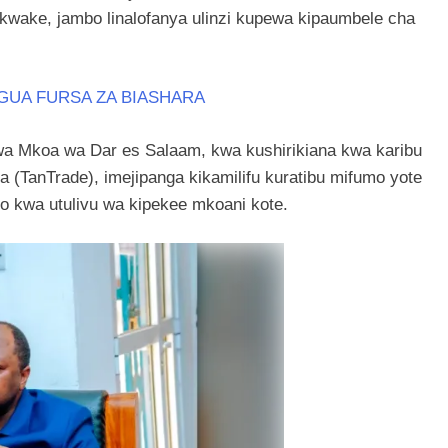
kwake, jambo linalofanya ulinzi kupewa kipaumbele cha
GUA FURSA ZA BIASHARA
 Mkoa wa Dar es Salaam, kwa kushirikiana kwa karibu
(TanTrade), imejipanga kikamilifu kuratibu mifumo yote
apo kwa utulivu wa kipekee mkoani kote.