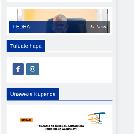
FEDHA
64
News
Tufuate hapa
Unaweza Kupenda