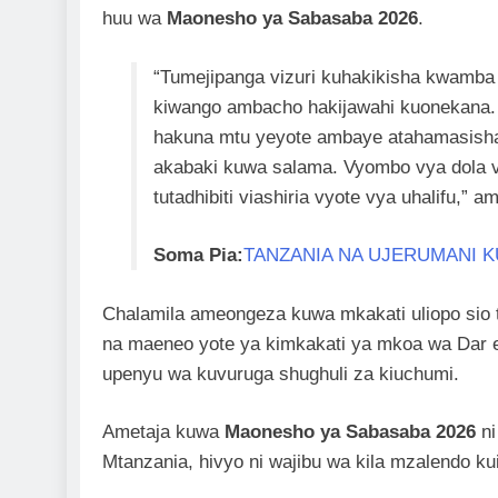
huu wa
Maonesho ya Sabasaba 2026
.
“Tumejipanga vizuri kuhakikisha kwamba
kiwango ambacho hakijawahi kuonekana. 
hakuna mtu yeyote ambaye atahamasisha
akabaki kuwa salama. Vyombo vya dola vi
tutadhibiti viashiria vyote vya uhalifu,”
Soma Pia:
TANZANIA NA UJERUMANI K
Chalamila ameongeza kuwa mkakati uliopo sio t
na maeneo yote ya kimkakati ya mkoa wa Dar es
upenyu wa kuvuruga shughuli za kiuchumi.
Ametaja kuwa
Maonesho ya Sabasaba 2026
ni
Mtanzania, hivyo ni wajibu wa kila mzalendo ku